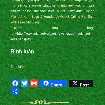
michael kors online
wlaqdissnq
michael kors on sale
zstzen
online michael kors outlet
pswdytdtr
Cheap
Michael Kors Bags & Handbags Outlet Online For Sale
With Free Shipping
michael kors bags
[url=http://www.michaelkorbagsnewshop.com]michael
kors bags[/url]
Bình luận
Bình luận
Facebook
Twitter
Gmail
Share
Post
Share