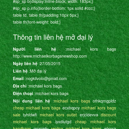
#sp_sp b{display:inline-block; width: 183px;}
#sp_sp p.info{border-bottom: 1px solid #ccc;}
table td, table th{padding:10px 5px;}
table th{font-weight: bold;}
Thông tin liên hệ mở đại lý
Người liên hệ
:michael kors bags
http://www.michaelkorbagsnewshop.com
Ngày liên hệ
:27/05/2015
Liên hệ
:Mở đại lý
Email
:nogkilvolo@gmail.com
Địa chỉ
:michael kors bags
Điện thoại
:michael kors bags
Nội dung liên hệ
:
michael kors bags
othkqmgpldz
cheap michael kors bags
ecxbqpcy
michael kors bags
sale
tyhfdwfi
michael kors outlet
erjcldevva
discount
michael kors bags
iyxdiutgd
cheap michael kors
handbags
gnxrqdv
replica michael kors bags
wlxyxa