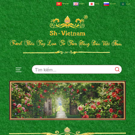
Tiếng Việt
English
日本語
Русский
العربية