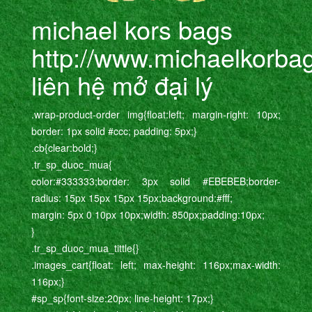
michael kors bags
http://www.michaelkorb
liên hệ mở đại lý
.wrap-product-order img{float:left; margin-right: 10px;
border: 1px solid #ccc; padding: 5px;}
.cb{clear:bold;}
.tr_sp_duoc_mua{
color:#333333;border: 3px solid #EBEBEB;border-
radius: 15px 15px 15px 15px;background:#fff;
margin: 5px 0 10px 10px;width: 850px;padding:10px;
}
.tr_sp_duoc_mua_tittle{}
.images_cart{float: left; max-height: 116px;max-width:
116px;}
#sp_sp{font-size:20px; line-height: 17px;}