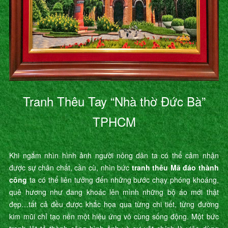
Tranh Thêu Tay “Nhà thờ Đức Bà”
TPHCM
Khi ngắm nhìn hình ảnh người nông dân ta có thể cảm nhận
được sự chân chất, cần cù, nhìn bức
tranh thêu Mã đáo thành
công
ta có thể liên tưởng đến những bước chạy phóng khoáng,
quê hương như đang khoác lên mình những bộ áo mới thật
đẹp…tất cả đều được khắc họa qua từng chi tiết, từng đường
kim mũi chỉ tạo nên một hiệu ứng vô cùng sống động. Một bức