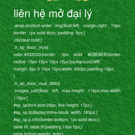
liên hệ mở đại lý
.wrap-product-order img{float:left; margin-right: 10px;
border: 1px solid #ccc; padding: 5px;}
.cb{clear:bold;}
.tr_sp_duoc_mua{
color:#333333;border: 3px solid #EBEBEB;border-
radius: 15px 15px 15px 15px;background:#fff;
margin: 5px 0 10px 10px;width: 850px;padding:10px;
}
.tr_sp_duoc_mua_tittle{}
.images_cart{float: left; max-height: 116px;max-width:
116px;}
#sp_sp{font-size:20px; line-height: 17px;}
#sp_sp b{display:inline-block; width: 183px;}
#sp_sp p.info{border-bottom: 1px solid #ccc;}
table td, table th{padding:10px 5px;}
table th{font-weight: bold;}