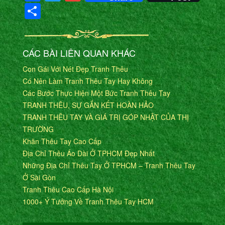
Share
CÁC BÀI LIÊN QUAN KHÁC
Con Gái Với Nét Đẹp Tranh Thêu
Có Nên Làm Tranh Thêu Tay Hay Không
Các Bước Thực Hiện Một Bức Tranh Thêu Tay
TRANH THÊU, SỰ GẮN KẾT HOÀN HẢO
TRANH THÊU TAY VÀ GIÁ TRỊ GÓP NHẬT CỦA THỊ
TRƯỜNG
Khăn Thêu Tay Cao Cấp
Địa Chỉ Thêu Áo Dài Ở TPHCM Đẹp Nhất
Những Địa Chỉ Thêu Tay Ở TPHCM – Tranh Thêu Tay
Ở Sài Gòn
Tranh Thêu Cao Cấp Hà Nội
1000+ Ý Tưởng Về Tranh Thêu Tay HCM