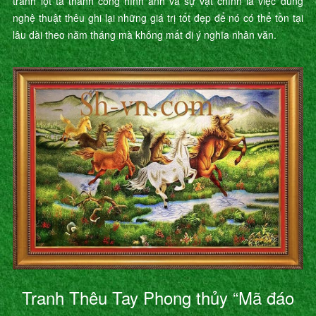
tranh lột tả thành công hình ảnh và sự vật chính là việc dùng
nghệ thuật thêu ghi lại những giá trị tốt đẹp để nó có thể tồn tại
lâu dài theo năm tháng mà không mất đi ý nghĩa nhân văn.
Tranh Thêu Tay Phong thủy “Mã đáo