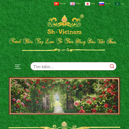
Tiếng Việt
English
日本語
Русский
العربية