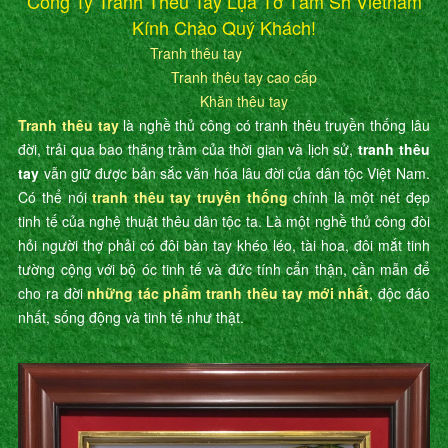
Công Ty Tranh Thêu Tay Lụa Tơ Tằm Sh Vietnam
Kính Chào Quý Khách!
Tranh thêu tay
Tranh thêu tay cao cấp
Khăn thêu tay
Tranh thêu tay
là nghề thủ công có tranh thêu truyền thống lâu
đời, trải qua bao thăng trầm của thời gian và lịch sử,
tranh thêu
tay
vẫn giữ được bản sắc văn hóa lâu đời của dân tộc Việt Nam.
Có thể nói
tranh thêu tay truyền thống
chính là một nét đẹp
tinh tế của nghệ thuật thêu dân tộc ta. Là một nghề thủ công đòi
hỏi người thợ phải có đôi bàn tay khéo léo, tài hoa, đôi mắt tinh
tường cộng với bộ óc tinh tế và đức tính cẩn thận, cần mẫn để
cho ra đời
những tác phẩm tranh thêu tay mới nhất
, độc đáo
nhất, sống động và tinh tế như thật.