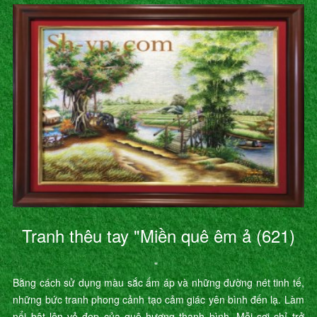
Tranh thêu tay "Miền quê êm ả (621)
"
Bằng cách sử dụng màu sắc ấm áp và những đường nét tinh tế,
những bức tranh phong cảnh tạo cảm giác yên bình đến lạ. Làm
nổi bật lên vẻ đẹp của quê hương thanh bình. Mỗi sợi chỉ trở