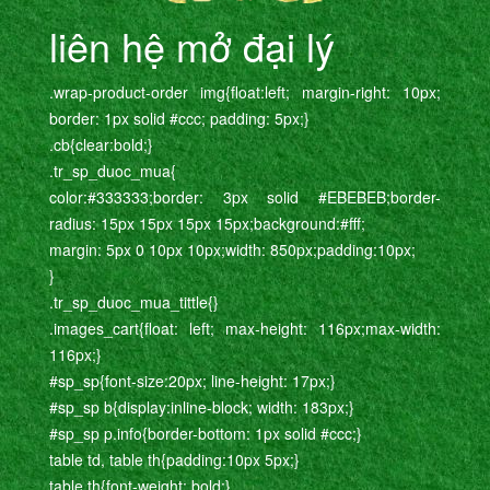
liên hệ mở đại lý
.wrap-product-order img{float:left; margin-right: 10px;
border: 1px solid #ccc; padding: 5px;}
.cb{clear:bold;}
.tr_sp_duoc_mua{
color:#333333;border: 3px solid #EBEBEB;border-
radius: 15px 15px 15px 15px;background:#fff;
margin: 5px 0 10px 10px;width: 850px;padding:10px;
}
.tr_sp_duoc_mua_tittle{}
.images_cart{float: left; max-height: 116px;max-width:
116px;}
#sp_sp{font-size:20px; line-height: 17px;}
#sp_sp b{display:inline-block; width: 183px;}
#sp_sp p.info{border-bottom: 1px solid #ccc;}
table td, table th{padding:10px 5px;}
table th{font-weight: bold;}