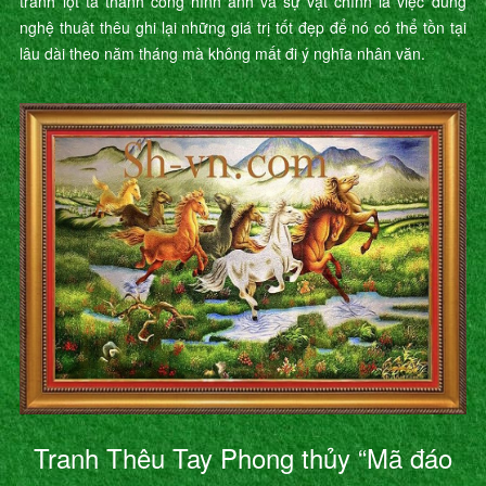
tranh lột tả thành công hình ảnh và sự vật chính là việc dùng
nghệ thuật thêu ghi lại những giá trị tốt đẹp để nó có thể tồn tại
lâu dài theo năm tháng mà không mất đi ý nghĩa nhân văn.
Tranh Thêu Tay Phong thủy “Mã đáo