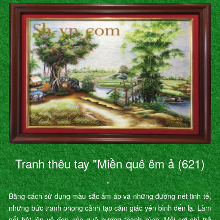
Tranh thêu tay "Miền quê êm ả (621)
"
Bằng cách sử dụng màu sắc ấm áp và những đường nét tinh tế,
những bức tranh phong cảnh tạo cảm giác yên bình đến lạ. Làm
nổi bật lên vẻ đẹp của quê hương thanh bình. Mỗi sợi chỉ trở