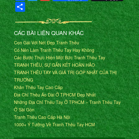
Share
CÁC BÀI LIÊN QUAN KHÁC
Con Gái Với Nét Đẹp Tranh Thêu
Có Nên Làm Tranh Thêu Tay Hay Không
Các Bước Thực Hiện Một Bức Tranh Thêu Tay
TRANH THÊU, SỰ GẮN KẾT HOÀN HẢO
TRANH THÊU TAY VÀ GIÁ TRỊ GÓP NHẬT CỦA THỊ
TRƯỜNG
Khăn Thêu Tay Cao Cấp
Địa Chỉ Thêu Áo Dài Ở TPHCM Đẹp Nhất
Những Địa Chỉ Thêu Tay Ở TPHCM – Tranh Thêu Tay
Ở Sài Gòn
Tranh Thêu Cao Cấp Hà Nội
1000+ Ý Tưởng Về Tranh Thêu Tay HCM