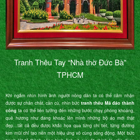
Tranh Thêu Tay “Nhà thờ Đức Bà”
TPHCM
Khi ngắm nhìn hình ảnh người nông dân ta có thể cảm nhận
được sự chân chất, cần cù, nhìn bức
tranh thêu Mã đáo thành
công
ta có thể liên tưởng đến những bước chạy phóng khoáng,
quê hương như đang khoác lên mình những bộ áo mới thật
đẹp…tất cả đều được khắc họa qua từng chi tiết, từng đường
kim mũi chỉ tạo nên một hiệu ứng vô cùng sống động. Một bức