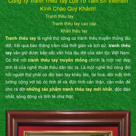
Công Ty Tranh Thêu Tay Lụa Tơ Tằm Sh Vietnam
Kính Chào Quý Khách!
Tranh thêu tay
Tranh thêu tay cao cấp
Khăn thêu tay
Tranh thêu tay
là nghề thủ công có tranh thêu truyền thống lâu
đời, trải qua bao thăng trầm của thời gian và lịch sử,
tranh thêu
tay
vẫn giữ được bản sắc văn hóa lâu đời của dân tộc Việt Nam.
Có thể nói
tranh thêu tay truyền thống
chính là một nét đẹp
tinh tế của nghệ thuật thêu dân tộc ta. Là một nghề thủ công đòi
hỏi người thợ phải có đôi bàn tay khéo léo, tài hoa, đôi mắt tinh
tường cộng với bộ óc tinh tế và đức tính cẩn thận, cần mẫn để
cho ra đời
những tác phẩm tranh thêu tay mới nhất
, độc đáo
nhất, sống động và tinh tế như thật.