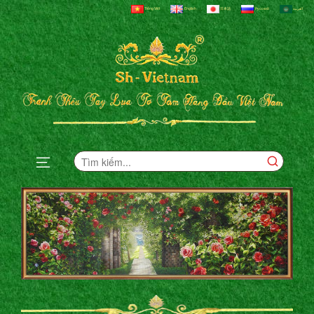
Tiếng Việt
English
日本語
Русский
العربية