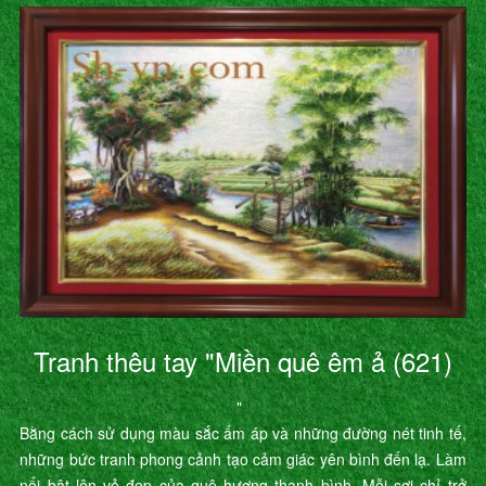
Tranh thêu tay "Miền quê êm ả (621)
"
Bằng cách sử dụng màu sắc ấm áp và những đường nét tinh tế,
những bức tranh phong cảnh tạo cảm giác yên bình đến lạ. Làm
nổi bật lên vẻ đẹp của quê hương thanh bình. Mỗi sợi chỉ trở