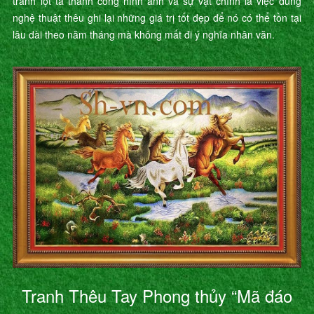
tranh lột tả thành công hình ảnh và sự vật chính là việc dùng
nghệ thuật thêu ghi lại những giá trị tốt đẹp để nó có thể tồn tại
lâu dài theo năm tháng mà không mất đi ý nghĩa nhân văn.
Tranh Thêu Tay Phong thủy “Mã đáo