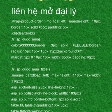
liên hệ mở đại lý
.wrap-product-order img{float:left; margin-right: 10px;
border: 1px solid #ccc; padding: 5px;}
.cb{clear:bold;}
.tr_sp_duoc_mua{
color:#333333;border: 3px solid #EBEBEB;border-
radius: 15px 15px 15px 15px;background:#fff;
margin: 5px 0 10px 10px;width: 850px;padding:10px;
}
.tr_sp_duoc_mua_tittle{}
.images_cart{float: left; max-height: 116px;max-width:
116px;}
#sp_sp{font-size:20px; line-height: 17px;}
#sp_sp b{display:inline-block; width: 183px;}
#sp_sp p.info{border-bottom: 1px solid #ccc;}
table td, table th{padding:10px 5px;}
table th{font-weight: bold;}