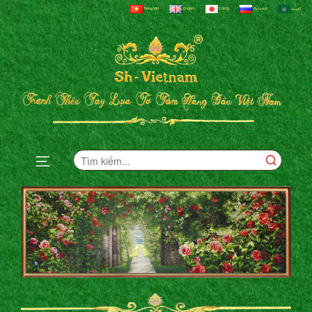
Tiếng Việt
English
日本語
Русский
العربية