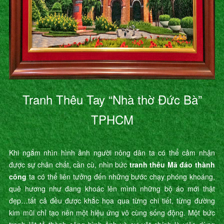
Tranh Thêu Tay “Nhà thờ Đức Bà”
TPHCM
Khi ngắm nhìn hình ảnh người nông dân ta có thể cảm nhận
được sự chân chất, cần cù, nhìn bức
tranh thêu Mã đáo thành
công
ta có thể liên tưởng đến những bước chạy phóng khoáng,
quê hương như đang khoác lên mình những bộ áo mới thật
đẹp…tất cả đều được khắc họa qua từng chi tiết, từng đường
kim mũi chỉ tạo nên một hiệu ứng vô cùng sống động. Một bức