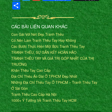
Share
CÁC BÀI LIÊN QUAN KHÁC
Con Gái Với Nét Đẹp Tranh Thêu
Có Nên Làm Tranh Thêu Tay Hay Không
Các Bước Thực Hiện Một Bức Tranh Thêu Tay
TRANH THÊU, SỰ GẮN KẾT HOÀN HẢO
TRANH THÊU TAY VÀ GIÁ TRỊ GÓP NHẬT CỦA THỊ
TRƯỜNG
Khăn Thêu Tay Cao Cấp
Địa Chỉ Thêu Áo Dài Ở TPHCM Đẹp Nhất
Những Địa Chỉ Thêu Tay Ở TPHCM – Tranh Thêu Tay
Ở Sài Gòn
Tranh Thêu Cao Cấp Hà Nội
1000+ Ý Tưởng Về Tranh Thêu Tay HCM