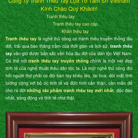
Công Ty Tranh Thêu Tay Lụa Tơ Tằm Sh Vietnam
Kính Chào Quý Khách!
Tranh thêu tay
Tranh thêu tay cao cấp
Khăn thêu tay
Tranh thêu tay
là nghề thủ công có tranh thêu truyền thống lâu
đời, trải qua bao thăng trầm của thời gian và lịch sử,
tranh thêu
tay
vẫn giữ được bản sắc văn hóa lâu đời của dân tộc Việt Nam.
Có thể nói
tranh thêu tay truyền thống
chính là một nét đẹp
tinh tế của nghệ thuật thêu dân tộc ta. Là một nghề thủ công đòi
hỏi người thợ phải có đôi bàn tay khéo léo, tài hoa, đôi mắt tinh
tường cộng với bộ óc tinh tế và đức tính cẩn thận, cần mẫn để
cho ra đời
những tác phẩm tranh thêu tay mới nhất
, độc đáo
nhất, sống động và tinh tế như thật.