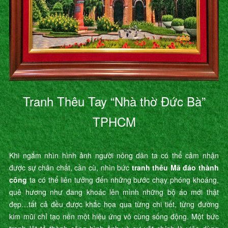
Tranh Thêu Tay “Nhà thờ Đức Bà”
TPHCM
Khi ngắm nhìn hình ảnh người nông dân ta có thể cảm nhận
được sự chân chất, cần cù, nhìn bức
tranh thêu Mã đáo thành
công
ta có thể liên tưởng đến những bước chạy phóng khoáng,
quê hương như đang khoác lên mình những bộ áo mới thật
đẹp…tất cả đều được khắc họa qua từng chi tiết, từng đường
kim mũi chỉ tạo nên một hiệu ứng vô cùng sống động. Một bức