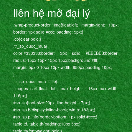
liên hệ mở đại lý
.wrap-product-order img{float:left; margin-right: 10px;
border: 1px solid #ccc; padding: 5px;}
.cb{clear:bold;}
.tr_sp_duoc_mua{
color:#333333;border: 3px solid #EBEBEB;border-
radius: 15px 15px 15px 15px;background:#fff;
margin: 5px 0 10px 10px;width: 850px;padding:10px;
}
.tr_sp_duoc_mua_tittle{}
.images_cart{float: left; max-height: 116px;max-width:
116px;}
#sp_sp{font-size:20px; line-height: 17px;}
#sp_sp b{display:inline-block; width: 183px;}
#sp_sp p.info{border-bottom: 1px solid #ccc;}
table td, table th{padding:10px 5px;}
table th{font-weight: bold;}