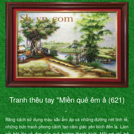
Tranh thêu tay "Miền quê êm ả (621)
"
Bằng cách sử dụng màu sắc ấm áp và những đường nét tinh tế,
những bức tranh phong cảnh tạo cảm giác yên bình đến lạ. Làm
nổi bật lên vẻ đẹp của quê hương thanh bình. Mỗi sợi chỉ trở