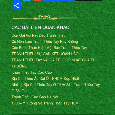
Share
CÁC BÀI LIÊN QUAN KHÁC
Con Gái Với Nét Đẹp Tranh Thêu
Có Nên Làm Tranh Thêu Tay Hay Không
Các Bước Thực Hiện Một Bức Tranh Thêu Tay
TRANH THÊU, SỰ GẮN KẾT HOÀN HẢO
TRANH THÊU TAY VÀ GIÁ TRỊ GÓP NHẬT CỦA THỊ
TRƯỜNG
Khăn Thêu Tay Cao Cấp
Địa Chỉ Thêu Áo Dài Ở TPHCM Đẹp Nhất
Những Địa Chỉ Thêu Tay Ở TPHCM – Tranh Thêu Tay
Ở Sài Gòn
Tranh Thêu Cao Cấp Hà Nội
1000+ Ý Tưởng Về Tranh Thêu Tay HCM