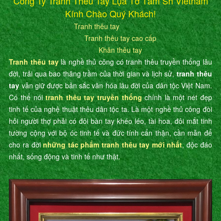
Công Ty Tranh Thêu Tay Lụa Tơ Tằm Sh Vietnam
Kính Chào Quý Khách!
Tranh thêu tay
Tranh thêu tay cao cấp
Khăn thêu tay
Tranh thêu tay
là nghề thủ công có tranh thêu truyền thống lâu
đời, trải qua bao thăng trầm của thời gian và lịch sử,
tranh thêu
tay
vẫn giữ được bản sắc văn hóa lâu đời của dân tộc Việt Nam.
Có thể nói
tranh thêu tay truyền thống
chính là một nét đẹp
tinh tế của nghệ thuật thêu dân tộc ta. Là một nghề thủ công đòi
hỏi người thợ phải có đôi bàn tay khéo léo, tài hoa, đôi mắt tinh
tường cộng với bộ óc tinh tế và đức tính cẩn thận, cần mẫn để
cho ra đời
những tác phẩm tranh thêu tay mới nhất
, độc đáo
nhất, sống động và tinh tế như thật.