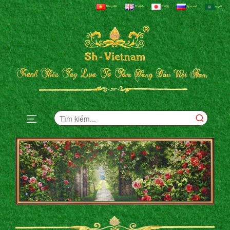
Tiếng Việt
English
日本語
Русский
العربية