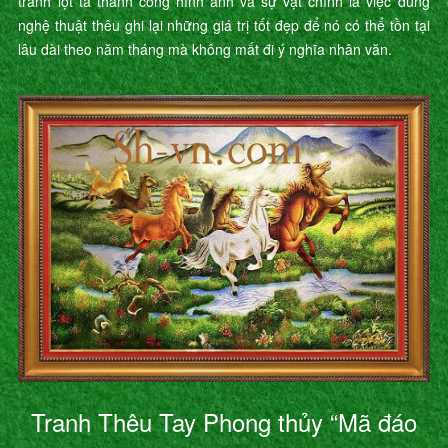
tranh lột tả thành công hình ảnh và sự vật chính là việc dùng
nghệ thuật thêu ghi lại những giá trị tốt đẹp để nó có thể tồn tại
lâu dài theo năm tháng mà không mất đi ý nghĩa nhân văn.
Tranh Thêu Tay Phong thủy “Mã đáo