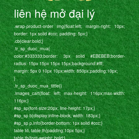
liên hệ mở đại lý
.wrap-product-order img{float:left; margin-right: 10px;
border: 1px solid #ccc; padding: 5px;}
.cb{clear:bold;}
.tr_sp_duoc_mua{
color:#333333;border: 3px solid #EBEBEB;border-
radius: 15px 15px 15px 15px;background:#fff;
margin: 5px 0 10px 10px;width: 850px;padding:10px;
}
.tr_sp_duoc_mua_tittle{}
.images_cart{float: left; max-height: 116px;max-width:
116px;}
#sp_sp{font-size:20px; line-height: 17px;}
#sp_sp b{display:inline-block; width: 183px;}
#sp_sp p.info{border-bottom: 1px solid #ccc;}
table td, table th{padding:10px 5px;}
table th{font-weight: bold;}