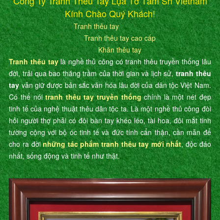
Công Ty Tranh Thêu Tay Lụa Tơ Tằm Sh Vietnam
Kính Chào Quý Khách!
Tranh thêu tay
Tranh thêu tay cao cấp
Khăn thêu tay
Tranh thêu tay
là nghề thủ công có tranh thêu truyền thống lâu
đời, trải qua bao thăng trầm của thời gian và lịch sử,
tranh thêu
tay
vẫn giữ được bản sắc văn hóa lâu đời của dân tộc Việt Nam.
Có thể nói
tranh thêu tay truyền thống
chính là một nét đẹp
tinh tế của nghệ thuật thêu dân tộc ta. Là một nghề thủ công đòi
hỏi người thợ phải có đôi bàn tay khéo léo, tài hoa, đôi mắt tinh
tường cộng với bộ óc tinh tế và đức tính cẩn thận, cần mẫn để
cho ra đời
những tác phẩm tranh thêu tay mới nhất
, độc đáo
nhất, sống động và tinh tế như thật.