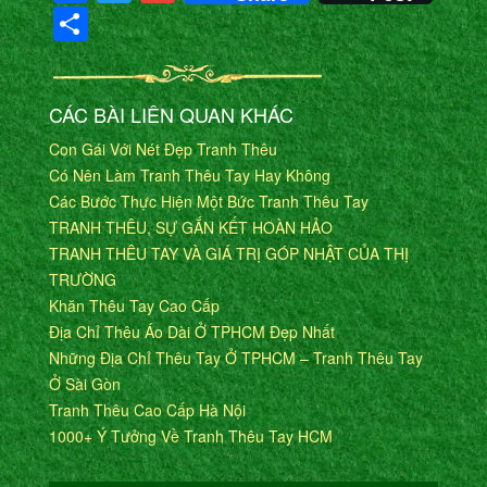
Share
CÁC BÀI LIÊN QUAN KHÁC
Con Gái Với Nét Đẹp Tranh Thêu
Có Nên Làm Tranh Thêu Tay Hay Không
Các Bước Thực Hiện Một Bức Tranh Thêu Tay
TRANH THÊU, SỰ GẮN KẾT HOÀN HẢO
TRANH THÊU TAY VÀ GIÁ TRỊ GÓP NHẬT CỦA THỊ
TRƯỜNG
Khăn Thêu Tay Cao Cấp
Địa Chỉ Thêu Áo Dài Ở TPHCM Đẹp Nhất
Những Địa Chỉ Thêu Tay Ở TPHCM – Tranh Thêu Tay
Ở Sài Gòn
Tranh Thêu Cao Cấp Hà Nội
1000+ Ý Tưởng Về Tranh Thêu Tay HCM