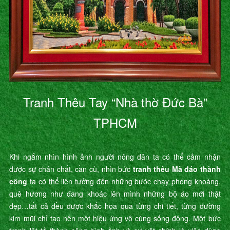
Tranh Thêu Tay “Nhà thờ Đức Bà”
TPHCM
Khi ngắm nhìn hình ảnh người nông dân ta có thể cảm nhận
được sự chân chất, cần cù, nhìn bức
tranh thêu Mã đáo thành
công
ta có thể liên tưởng đến những bước chạy phóng khoáng,
quê hương như đang khoác lên mình những bộ áo mới thật
đẹp…tất cả đều được khắc họa qua từng chi tiết, từng đường
kim mũi chỉ tạo nên một hiệu ứng vô cùng sống động. Một bức