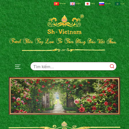
Tiếng Việt
English
日本語
Русский
العربية