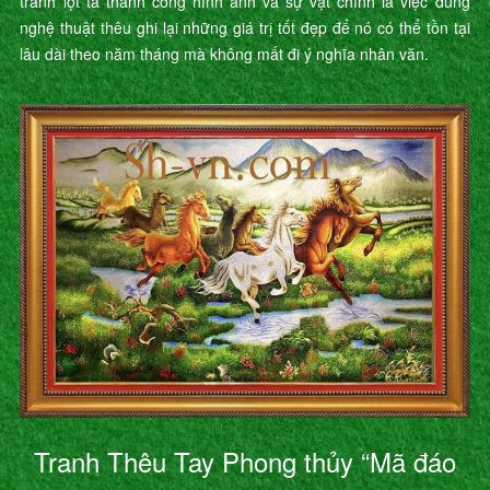
tranh lột tả thành công hình ảnh và sự vật chính là việc dùng
nghệ thuật thêu ghi lại những giá trị tốt đẹp để nó có thể tồn tại
lâu dài theo năm tháng mà không mất đi ý nghĩa nhân văn.
Tranh Thêu Tay Phong thủy “Mã đáo