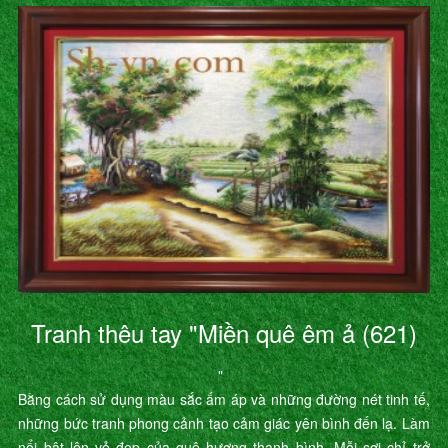
Tranh thêu tay "Miền quê êm ả (621)
"
Bằng cách sử dụng màu sắc ấm áp và những đường nét tinh tế,
những bức tranh phong cảnh tạo cảm giác yên bình đến lạ. Làm
nổi bật lên vẻ đẹp của quê hương thanh bình. Mỗi sợi chỉ trở