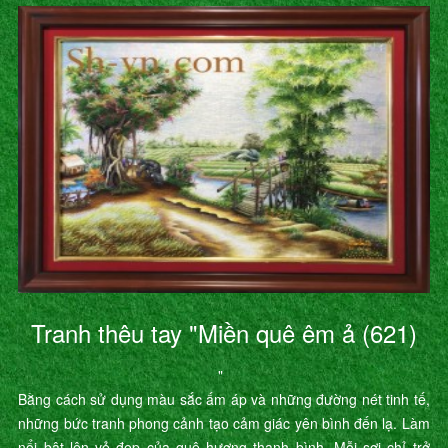
Tranh thêu tay "Miền quê êm ả (621)
"
Bằng cách sử dụng màu sắc ấm áp và những đường nét tinh tế,
những bức tranh phong cảnh tạo cảm giác yên bình đến lạ. Làm
nổi bật lên vẻ đẹp của quê hương thanh bình. Mỗi sợi chỉ trở