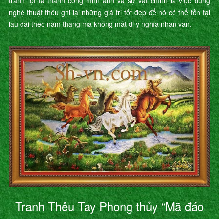
tranh lột tả thành công hình ảnh và sự vật chính là việc dùng
nghệ thuật thêu ghi lại những giá trị tốt đẹp để nó có thể tồn tại
lâu dài theo năm tháng mà không mất đi ý nghĩa nhân văn.
Tranh Thêu Tay Phong thủy “Mã đáo