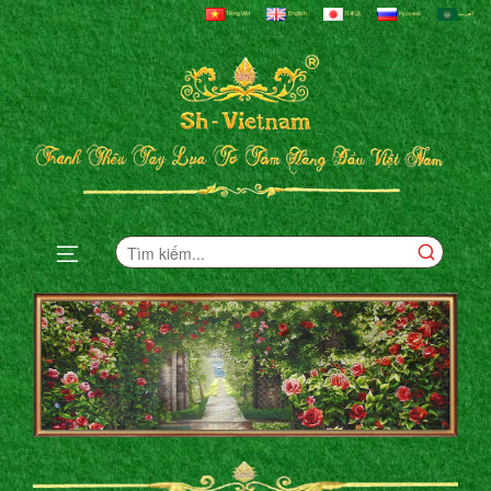
Tiếng Việt
English
日本語
Русский
العربية