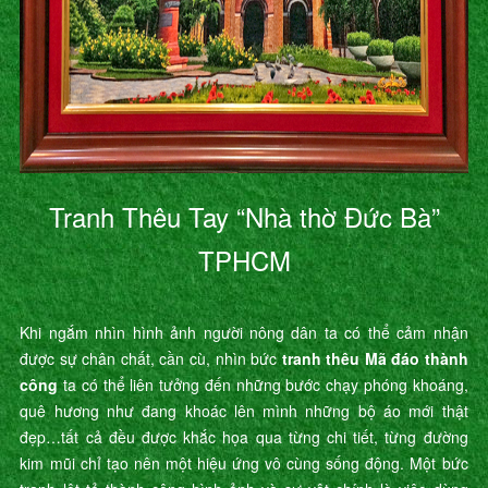
Tranh Thêu Tay “Nhà thờ Đức Bà”
TPHCM
Khi ngắm nhìn hình ảnh người nông dân ta có thể cảm nhận
được sự chân chất, cần cù, nhìn bức
tranh thêu Mã đáo thành
công
ta có thể liên tưởng đến những bước chạy phóng khoáng,
quê hương như đang khoác lên mình những bộ áo mới thật
đẹp…tất cả đều được khắc họa qua từng chi tiết, từng đường
kim mũi chỉ tạo nên một hiệu ứng vô cùng sống động. Một bức