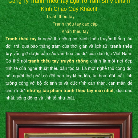
Công Ty Tranh Thêu Tay Lụa Tơ Tằm Sh Vietnam
Kính Chào Quý Khách!
Tranh thêu tay
Tranh thêu tay cao cấp
Khăn thêu tay
Tranh thêu tay
là nghề thủ công có tranh thêu truyền thống lâu
đời, trải qua bao thăng trầm của thời gian và lịch sử,
tranh thêu
tay
vẫn giữ được bản sắc văn hóa lâu đời của dân tộc Việt Nam.
Có thể nói
tranh thêu tay truyền thống
chính là một nét đẹp
tinh tế của nghệ thuật thêu dân tộc ta. Là một nghề thủ công đòi
hỏi người thợ phải có đôi bàn tay khéo léo, tài hoa, đôi mắt tinh
tường cộng với bộ óc tinh tế và đức tính cẩn thận, cần mẫn để
cho ra đời
những tác phẩm tranh thêu tay mới nhất
, độc đáo
nhất, sống động và tinh tế như thật.