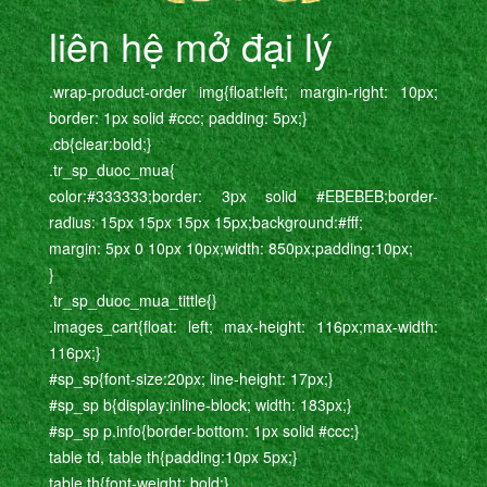
liên hệ mở đại lý
.wrap-product-order img{float:left; margin-right: 10px;
border: 1px solid #ccc; padding: 5px;}
.cb{clear:bold;}
.tr_sp_duoc_mua{
color:#333333;border: 3px solid #EBEBEB;border-
radius: 15px 15px 15px 15px;background:#fff;
margin: 5px 0 10px 10px;width: 850px;padding:10px;
}
.tr_sp_duoc_mua_tittle{}
.images_cart{float: left; max-height: 116px;max-width:
116px;}
#sp_sp{font-size:20px; line-height: 17px;}
#sp_sp b{display:inline-block; width: 183px;}
#sp_sp p.info{border-bottom: 1px solid #ccc;}
table td, table th{padding:10px 5px;}
table th{font-weight: bold;}