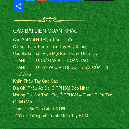
Share
CÁC BÀI LIÊN QUAN KHÁC
Con Gái Với Nét Đẹp Tranh Thêu
Có Nên Làm Tranh Thêu Tay Hay Không
Các Bước Thực Hiện Một Bức Tranh Thêu Tay
TRANH THÊU, SỰ GẮN KẾT HOÀN HẢO
TRANH THÊU TAY VÀ GIÁ TRỊ GÓP NHẬT CỦA THỊ
TRƯỜNG
Khăn Thêu Tay Cao Cấp
Địa Chỉ Thêu Áo Dài Ở TPHCM Đẹp Nhất
Những Địa Chỉ Thêu Tay Ở TPHCM – Tranh Thêu Tay
Ở Sài Gòn
Tranh Thêu Cao Cấp Hà Nội
1000+ Ý Tưởng Về Tranh Thêu Tay HCM