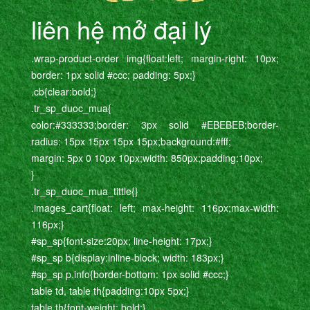
liên hệ mở đại lý
.wrap-product-order img{float:left; margin-right: 10px;
border: 1px solid #ccc; padding: 5px;}
.cb{clear:bold;}
.tr_sp_duoc_mua{
color:#333333;border: 3px solid #EBEBEB;border-
radius: 15px 15px 15px 15px;background:#fff;
margin: 5px 0 10px 10px;width: 850px;padding:10px;
}
.tr_sp_duoc_mua_tittle{}
.images_cart{float: left; max-height: 116px;max-width:
116px;}
#sp_sp{font-size:20px; line-height: 17px;}
#sp_sp b{display:inline-block; width: 183px;}
#sp_sp p.info{border-bottom: 1px solid #ccc;}
table td, table th{padding:10px 5px;}
table th{font-weight: bold;}