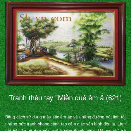
Tranh thêu tay "Miền quê êm ả (621)
"
Bằng cách sử dụng màu sắc ấm áp và những đường nét tinh tế,
những bức tranh phong cảnh tạo cảm giác yên bình đến lạ. Làm
nổi bật lên vẻ đẹp của quê hương thanh bình. Mỗi sợi chỉ trở