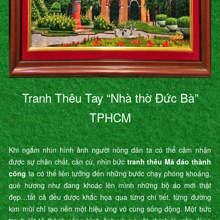
Tranh Thêu Tay “Nhà thờ Đức Bà”
TPHCM
Khi ngắm nhìn hình ảnh người nông dân ta có thể cảm nhận
được sự chân chất, cần cù, nhìn bức
tranh thêu Mã đáo thành
công
ta có thể liên tưởng đến những bước chạy phóng khoáng,
quê hương như đang khoác lên mình những bộ áo mới thật
đẹp…tất cả đều được khắc họa qua từng chi tiết, từng đường
kim mũi chỉ tạo nên một hiệu ứng vô cùng sống động. Một bức