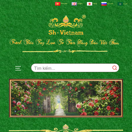
Tiếng Việt
English
日本語
Русский
العربية