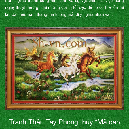
tranh lột tả thành công hình ảnh và sự vật chính là việc dùng
nghệ thuật thêu ghi lại những giá trị tốt đẹp để nó có thể tồn tại
lâu dài theo năm tháng mà không mất đi ý nghĩa nhân văn.
Tranh Thêu Tay Phong thủy “Mã đáo