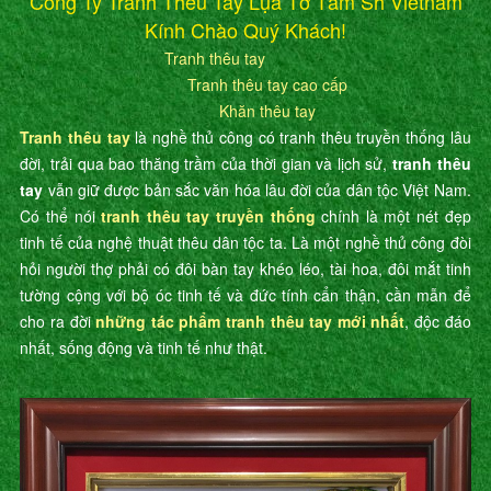
Công Ty Tranh Thêu Tay Lụa Tơ Tằm Sh Vietnam
Kính Chào Quý Khách!
Tranh thêu tay
Tranh thêu tay cao cấp
Khăn thêu tay
Tranh thêu tay
là nghề thủ công có tranh thêu truyền thống lâu
đời, trải qua bao thăng trầm của thời gian và lịch sử,
tranh thêu
tay
vẫn giữ được bản sắc văn hóa lâu đời của dân tộc Việt Nam.
Có thể nói
tranh thêu tay truyền thống
chính là một nét đẹp
tinh tế của nghệ thuật thêu dân tộc ta. Là một nghề thủ công đòi
hỏi người thợ phải có đôi bàn tay khéo léo, tài hoa, đôi mắt tinh
tường cộng với bộ óc tinh tế và đức tính cẩn thận, cần mẫn để
cho ra đời
những tác phẩm tranh thêu tay mới nhất
, độc đáo
nhất, sống động và tinh tế như thật.