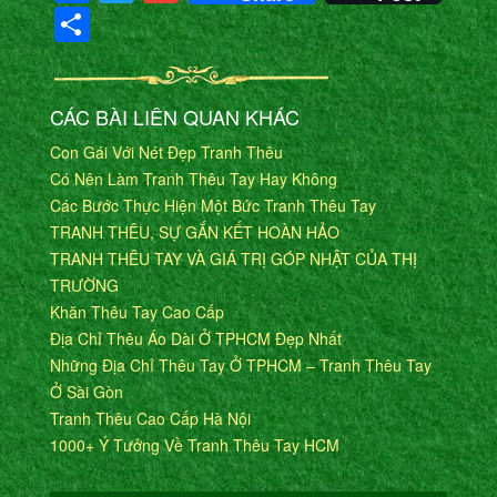
Share
CÁC BÀI LIÊN QUAN KHÁC
Con Gái Với Nét Đẹp Tranh Thêu
Có Nên Làm Tranh Thêu Tay Hay Không
Các Bước Thực Hiện Một Bức Tranh Thêu Tay
TRANH THÊU, SỰ GẮN KẾT HOÀN HẢO
TRANH THÊU TAY VÀ GIÁ TRỊ GÓP NHẬT CỦA THỊ
TRƯỜNG
Khăn Thêu Tay Cao Cấp
Địa Chỉ Thêu Áo Dài Ở TPHCM Đẹp Nhất
Những Địa Chỉ Thêu Tay Ở TPHCM – Tranh Thêu Tay
Ở Sài Gòn
Tranh Thêu Cao Cấp Hà Nội
1000+ Ý Tưởng Về Tranh Thêu Tay HCM