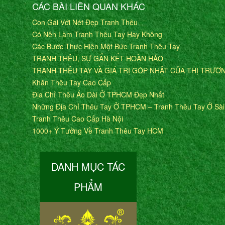
CÁC BÀI LIÊN QUAN KHÁC
Con Gái Với Nét Đẹp Tranh Thêu
Có Nên Làm Tranh Thêu Tay Hay Không
Các Bước Thực Hiện Một Bức Tranh Thêu Tay
TRANH THÊU, SỰ GẮN KẾT HOÀN HẢO
TRANH THÊU TAY VÀ GIÁ TRỊ GÓP NHẬT CỦA THỊ TRƯỜ
Khăn Thêu Tay Cao Cấp
Địa Chỉ Thêu Áo Dài Ở TPHCM Đẹp Nhất
Những Địa Chỉ Thêu Tay Ở TPHCM – Tranh Thêu Tay Ở Sà
Tranh Thêu Cao Cấp Hà Nội
1000+ Ý Tưởng Về Tranh Thêu Tay HCM
DANH MỤC TÁC
PHẨM