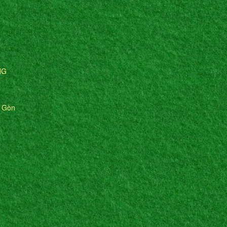
NG
i Gòn