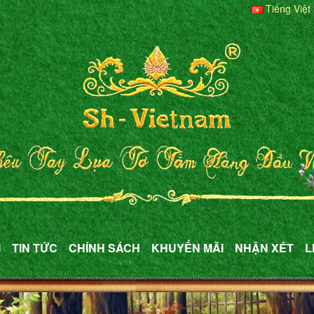
Tiếng Việt
M
TIN TỨC
CHÍNH SÁCH
KHUYẾN MÃI
NHẬN XÉT
L