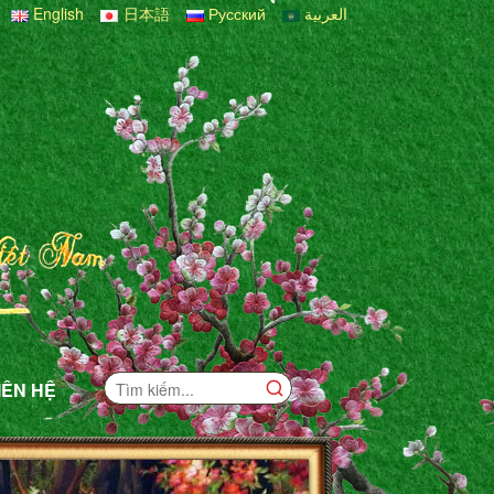
English
日本語
Русский
العربية
IÊN HỆ