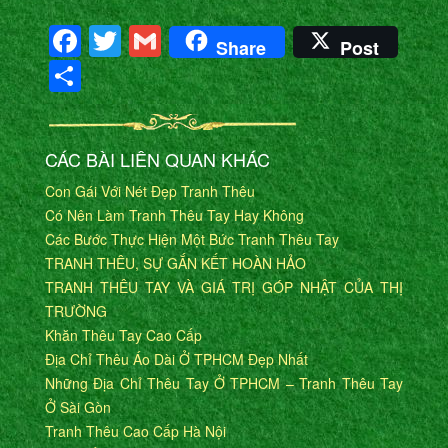
Facebook
Twitter
Gmail
Share
Post
Share
CÁC BÀI LIÊN QUAN KHÁC
Con Gái Với Nét Đẹp Tranh Thêu
Có Nên Làm Tranh Thêu Tay Hay Không
Các Bước Thực Hiện Một Bức Tranh Thêu Tay
TRANH THÊU, SỰ GẮN KẾT HOÀN HẢO
TRANH THÊU TAY VÀ GIÁ TRỊ GÓP NHẬT CỦA THỊ
TRƯỜNG
Khăn Thêu Tay Cao Cấp
Địa Chỉ Thêu Áo Dài Ở TPHCM Đẹp Nhất
Những Địa Chỉ Thêu Tay Ở TPHCM – Tranh Thêu Tay
Ở Sài Gòn
Tranh Thêu Cao Cấp Hà Nội