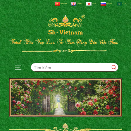
Tiếng Việt
English
日本語
Русский
العربية