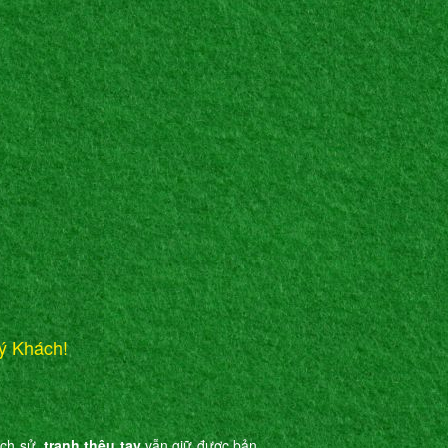
ý Khách!
ịch sử,
tranh thêu tay
vẫn giữ được bản