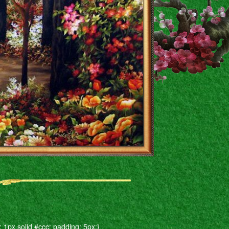
: 1px solid #ccc; padding: 5px;}