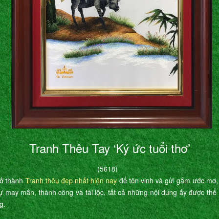
Tranh Thêu Tay ‘Ký ức tuổi thơ’
(5618)
rở thành
Tranh thêu đẹp nhất hiện nay
để tôn vinh và gửi gắm ước mơ,
ự may mắn, thành công và tài lộc, tất cả những nội dung ấy được th
g.