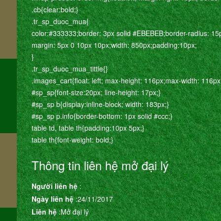
.cb{clear:bold;}
.tr_sp_duoc_mua{
color:#333333;border: 3px solid #EBEBEB;border-radius: 15
m
margin: 5px 0 10px 10px;width: 850px;padding:10px;
}
.tr_sp_duoc_mua_tittle{}
.images_cart{float: left; max-height: 116px;max-width: 116px
#sp_sp{font-size:20px; line-height: 17px;}
#sp_sp b{display:inline-block; width: 183px;}
#sp_sp p.info{border-bottom: 1px solid #ccc;}
table td, table th{padding:10px 5px;}
table th{font-weight: bold;}
Thông tin liên hệ mở đại lý
Người liên hệ
:
Ngày liên hệ
:24/11/2017
Liên hệ
:Mở đại lý