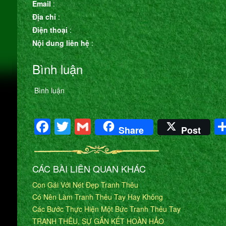
Email
:
Địa chỉ
:
Điện thoại
:
Nội dung liên hệ
:
Bình luận
Bình luận
Facebook
Twitter
Gmail
Share
Post
CÁC BÀI LIÊN QUAN KHÁC
Con Gái Với Nét Đẹp Tranh Thêu
Có Nên Làm Tranh Thêu Tay Hay Không
Các Bước Thực Hiện Một Bức Tranh Thêu Tay
TRANH THÊU, SỰ GẮN KẾT HOÀN HẢO