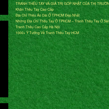
TRANH THÊU TAY VÀ GIÁ TRỊ GÓP NHẬT CỦA THỊ TRƯỜ
Khăn Thêu Tay Cao Cấp
Địa Chỉ Thêu Áo Dài Ở TPHCM Đẹp Nhất
Những Địa Chỉ Thêu Tay Ở TPHCM – Tranh Thêu Tay Ở Sà
Tranh Thêu Cao Cấp Hà Nội
1000+ Ý Tưởng Về Tranh Thêu Tay HCM