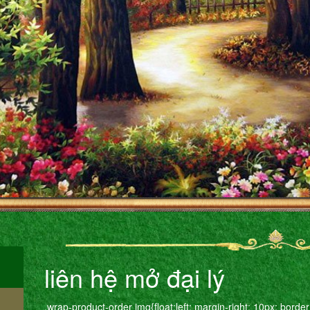
liên hệ mở đại lý
.wrap-product-order img{float:left; margin-right: 10px; border