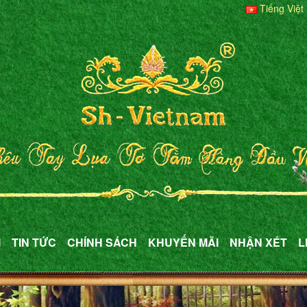
Tiếng Việt
M
TIN TỨC
CHÍNH SÁCH
KHUYẾN MÃI
NHẬN XÉT
L