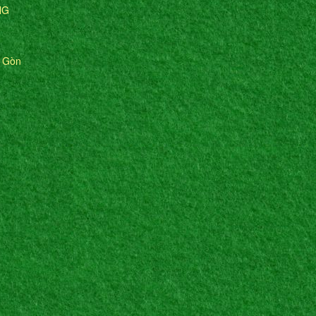
NG
i Gòn