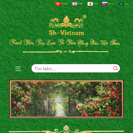
Tiếng Việt
English
日本語
Русский
العربية