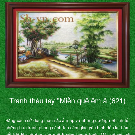
Tranh thêu tay "Miền quê êm ả (621)
"
Bằng cách sử dụng màu sắc ấm áp và những đường nét tinh tế,
những bức tranh phong cảnh tạo cảm giác yên bình đến lạ. Làm
nổi bật lên vẻ đẹp của quê hương thanh bình. Mỗi sợi chỉ trở