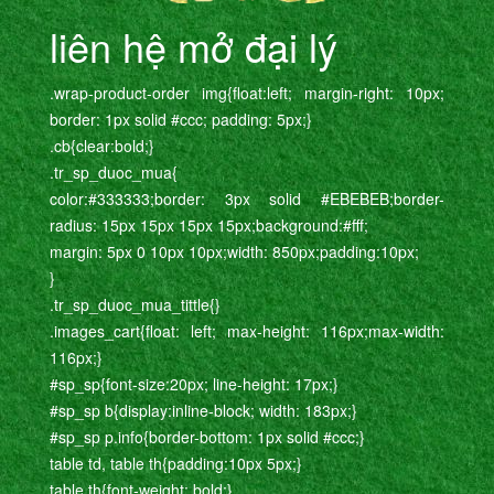
liên hệ mở đại lý
.wrap-product-order img{float:left; margin-right: 10px;
border: 1px solid #ccc; padding: 5px;}
.cb{clear:bold;}
.tr_sp_duoc_mua{
color:#333333;border: 3px solid #EBEBEB;border-
radius: 15px 15px 15px 15px;background:#fff;
margin: 5px 0 10px 10px;width: 850px;padding:10px;
}
.tr_sp_duoc_mua_tittle{}
.images_cart{float: left; max-height: 116px;max-width:
116px;}
#sp_sp{font-size:20px; line-height: 17px;}
#sp_sp b{display:inline-block; width: 183px;}
#sp_sp p.info{border-bottom: 1px solid #ccc;}
table td, table th{padding:10px 5px;}
table th{font-weight: bold;}