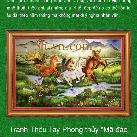
tranh lột tả thành công hình ảnh và sự vật chính là việc dùng
nghệ thuật thêu ghi lại những giá trị tốt đẹp để nó có thể tồn tại
lâu dài theo năm tháng mà không mất đi ý nghĩa nhân văn.
Tranh Thêu Tay Phong thủy “Mã đáo