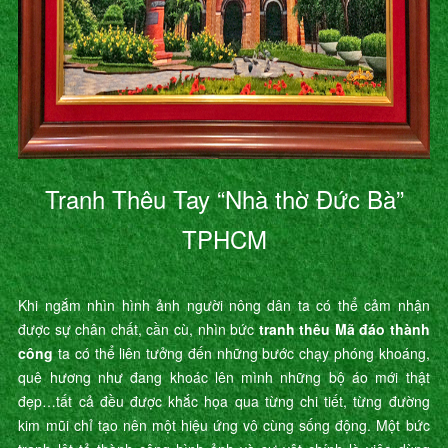
Tranh Thêu Tay “Nhà thờ Đức Bà”
TPHCM
Khi ngắm nhìn hình ảnh người nông dân ta có thể cảm nhận
được sự chân chất, cần cù, nhìn bức
tranh thêu Mã đáo thành
công
ta có thể liên tưởng đến những bước chạy phóng khoáng,
quê hương như đang khoác lên mình những bộ áo mới thật
đẹp…tất cả đều được khắc họa qua từng chi tiết, từng đường
kim mũi chỉ tạo nên một hiệu ứng vô cùng sống động. Một bức