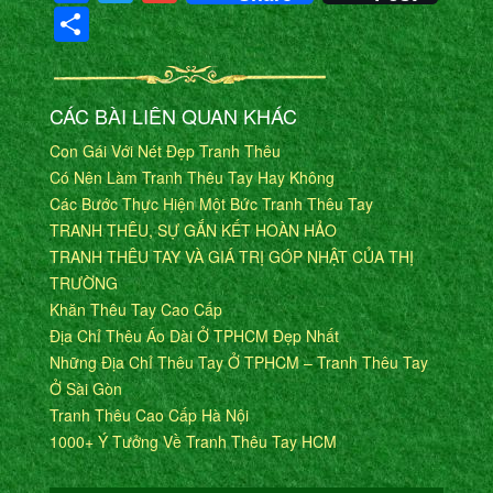
Share
CÁC BÀI LIÊN QUAN KHÁC
Con Gái Với Nét Đẹp Tranh Thêu
Có Nên Làm Tranh Thêu Tay Hay Không
Các Bước Thực Hiện Một Bức Tranh Thêu Tay
TRANH THÊU, SỰ GẮN KẾT HOÀN HẢO
TRANH THÊU TAY VÀ GIÁ TRỊ GÓP NHẬT CỦA THỊ
TRƯỜNG
Khăn Thêu Tay Cao Cấp
Địa Chỉ Thêu Áo Dài Ở TPHCM Đẹp Nhất
Những Địa Chỉ Thêu Tay Ở TPHCM – Tranh Thêu Tay
Ở Sài Gòn
Tranh Thêu Cao Cấp Hà Nội
1000+ Ý Tưởng Về Tranh Thêu Tay HCM