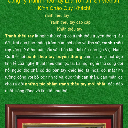
Công Ty Tranh Thêu Tay Lụa Tơ Tằm Sh Vietnam
Kính Chào Quý Khách!
Tranh thêu tay
Tranh thêu tay cao cấp
Khăn thêu tay
Tranh thêu tay
là nghề thủ công có tranh thêu truyền thống lâu
đời, trải qua bao thăng trầm của thời gian và lịch sử,
tranh thêu
tay
vẫn giữ được bản sắc văn hóa lâu đời của dân tộc Việt Nam.
Có thể nói
tranh thêu tay truyền thống
chính là một nét đẹp
tinh tế của nghệ thuật thêu dân tộc ta. Là một nghề thủ công đòi
hỏi người thợ phải có đôi bàn tay khéo léo, tài hoa, đôi mắt tinh
tường cộng với bộ óc tinh tế và đức tính cẩn thận, cần mẫn để
cho ra đời
những tác phẩm tranh thêu tay mới nhất
, độc đáo
nhất, sống động và tinh tế như thật.