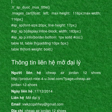
}
.tr_sp_duoc_mua_tittle{}
.images_cart{float: left; max-height: 116px;max-width:
116px;}
#sp_sp{font-size:20px; line-height: 17px;}
#sp_sp b{display:inline-block; width: 183px;}
#sp_sp p.info{border-bottom: 1px solid #ccc;}
table td, table th{padding:10px 5px;}
table th{font-weight: bold;}
Thông tin liên hệ mở đại lý
Người liên hệ
:cheap air jordan 12 shoes
http://product-nice-4-u.3owl.com/?page=cheap-air-
jordan-12-shoes
Ngày liên hệ
:17/12/2014
Liên hệ
:Mở đại lý
Email
:vwkzcqahhey@gmail.com
Địa chỉ
:cheap air jordan 12 shoes