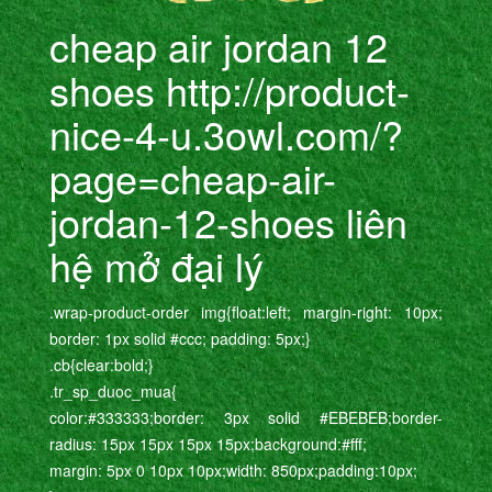
cheap air jordan 12
shoes http://product-
nice-4-u.3owl.com/?
page=cheap-air-
jordan-12-shoes liên
hệ mở đại lý
.wrap-product-order img{float:left; margin-right: 10px;
border: 1px solid #ccc; padding: 5px;}
.cb{clear:bold;}
.tr_sp_duoc_mua{
color:#333333;border: 3px solid #EBEBEB;border-
radius: 15px 15px 15px 15px;background:#fff;
margin: 5px 0 10px 10px;width: 850px;padding:10px;