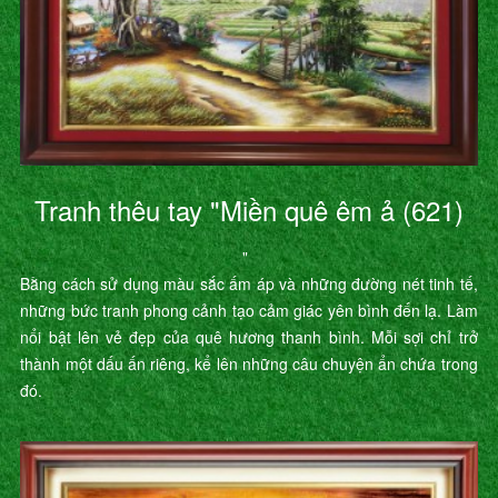
Tranh thêu tay "Miền quê êm ả (621)
"
Bằng cách sử dụng màu sắc ấm áp và những đường nét tinh tế,
những bức tranh phong cảnh tạo cảm giác yên bình đến lạ. Làm
nổi bật lên vẻ đẹp của quê hương thanh bình. Mỗi sợi chỉ trở
thành một dấu ấn riêng, kể lên những câu chuyện ẩn chứa trong
đó.