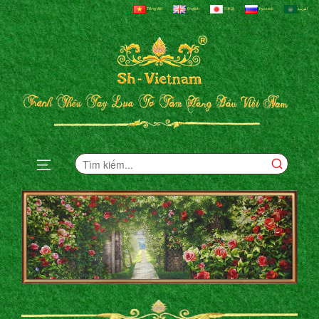
Tiếng Việt
English
日本語
Русский
العربية