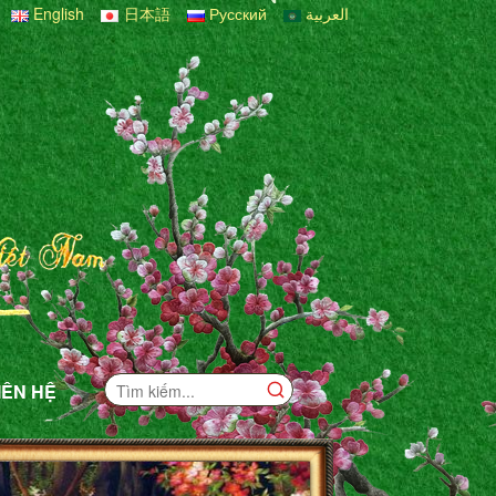
English
日本語
Русский
العربية
IÊN HỆ