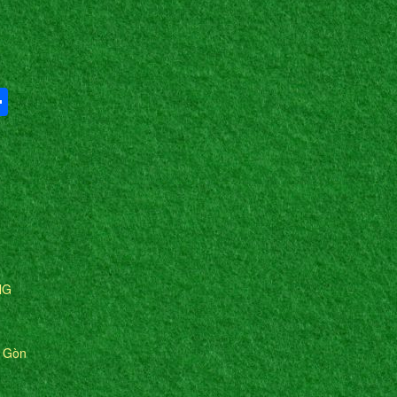
Share
NG
i Gòn