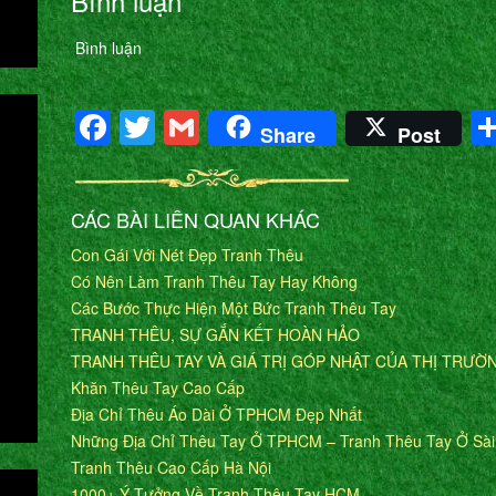
Bình luận
Bình luận
Facebook
Twitter
Gmail
Share
Post
CÁC BÀI LIÊN QUAN KHÁC
Con Gái Với Nét Đẹp Tranh Thêu
Có Nên Làm Tranh Thêu Tay Hay Không
Các Bước Thực Hiện Một Bức Tranh Thêu Tay
TRANH THÊU, SỰ GẮN KẾT HOÀN HẢO
TRANH THÊU TAY VÀ GIÁ TRỊ GÓP NHẬT CỦA THỊ TRƯỜ
Khăn Thêu Tay Cao Cấp
Địa Chỉ Thêu Áo Dài Ở TPHCM Đẹp Nhất
Những Địa Chỉ Thêu Tay Ở TPHCM – Tranh Thêu Tay Ở Sà
Tranh Thêu Cao Cấp Hà Nội
1000+ Ý Tưởng Về Tranh Thêu Tay HCM