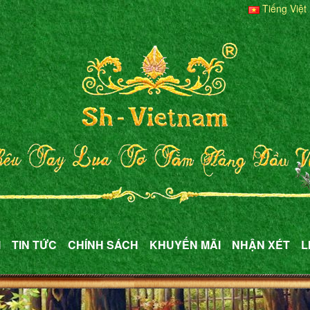
Tiếng Việt
M
TIN TỨC
CHÍNH SÁCH
KHUYẾN MÃI
NHẬN XÉT
L