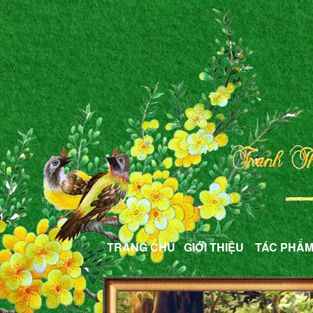
TRANG CHỦ
GIỚI THIỆU
TÁC PHẨ