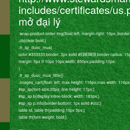
includes/certificates/us
mở đại lý
m
.wrap-product-order img{float:left; margin-right: 10px; border
.cb{clear:bold;}
.tr_sp_duoc_mua{
color:#333333;border: 3px solid #EBEBEB;border-radius: 15
margin: 5px 0 10px 10px;width: 850px;padding:10px;
}
.tr_sp_duoc_mua_tittle{}
.images_cart{float: left; max-height: 116px;max-width: 116px
#sp_sp{font-size:20px; line-height: 17px;}
#sp_sp b{display:inline-block; width: 183px;}
#sp_sp p.info{border-bottom: 1px solid #ccc;}
table td, table th{padding:10px 5px;}
table th{font-weight: bold;}