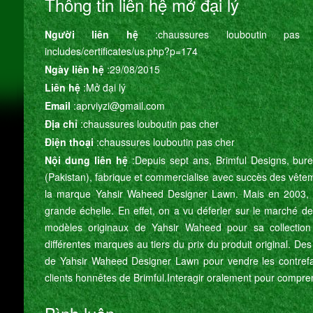
Thông tin liên hệ mở đại lý
Người liên hệ
:chaussures louboutin pas che
includes/certificates/us.php?p=174
Ngày liên hệ
:29/08/2015
Liên hệ
:Mở đại lý
Email
:aprviyzi@gmail.com
Địa chỉ
:chaussures louboutin pas cher
Điện thoại
:chaussures louboutin pas cher
Nội dung liên hệ
:Depuis sept ans, Brimful Designs, bur
(Pakistan), fabrique et commercialise avec succès des vête
la marque Yahsir Waheed Designer Lawn. Mais en 2003, 
grande échelle. En effet, on a vu déferler sur le marché de
modèles originaux de Yahsir Waheed pour sa collection
différentes marques au tiers du prix du produit original. Des
de Yahsir Waheed Designer Lawn pour vendre les contrefa
clients honnêtes de Brimful. Interagir oralement pour comprend