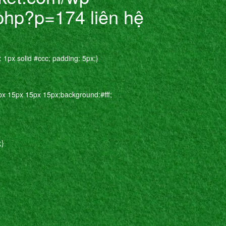
.php?p=174 liên hệ
: 1px solid #ccc; padding: 5px;}
px 15px 15px 15px;background:#fff;
;}