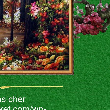
as cher
ket.com/wp-