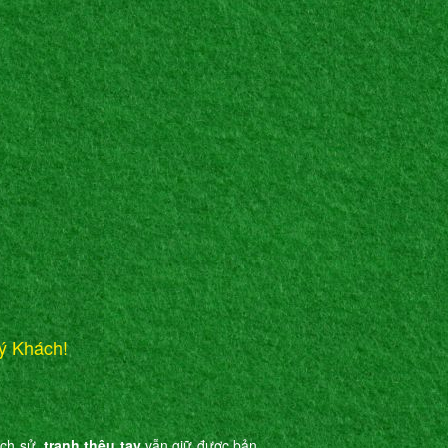
ý Khách!
ịch sử,
tranh thêu tay
vẫn giữ được bản