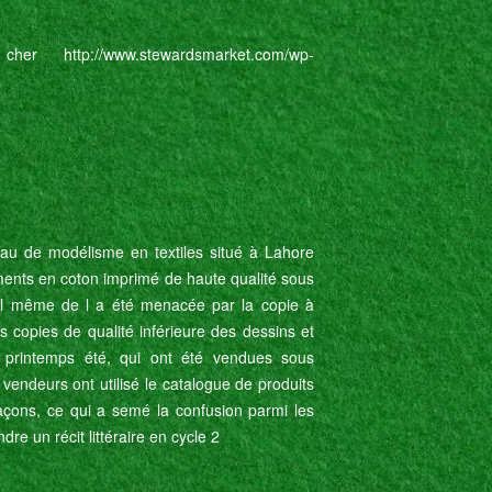
r http://www.stewardsmarket.com/wp-
eau de modélisme en textiles situé à Lahore
ments en coton imprimé de haute qualité sous
l même de l a été menacée par la copie à
s copies de qualité inférieure des dessins et
 printemps été, qui ont été vendues sous
 vendeurs ont utilisé le catalogue de produits
çons, ce qui a semé la confusion parmi les
re un récit littéraire en cycle 2