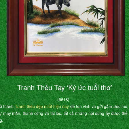
Tranh Thêu Tay ‘Ký ức tuổi thơ’
(5618)
rở thành
Tranh thêu đẹp nhất hiện nay
để tôn vinh và gửi gắm ước mơ,
ự may mắn, thành công và tài lộc, tất cả những nội dung ấy được th
g.