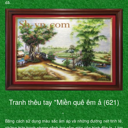
dã.
Tranh thêu tay "Miền quê êm ả (621)
"
Bằng cách sử dụng màu sắc ấm áp và những đường nét tinh tế,
những bức tranh phong cảnh tạo cảm giác yên bình đến lạ. Làm