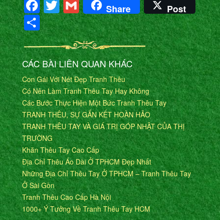
Facebook
Twitter
Gmail
Share
Post
Share
CÁC BÀI LIÊN QUAN KHÁC
Con Gái Với Nét Đẹp Tranh Thêu
Có Nên Làm Tranh Thêu Tay Hay Không
Các Bước Thực Hiện Một Bức Tranh Thêu Tay
TRANH THÊU, SỰ GẮN KẾT HOÀN HẢO
TRANH THÊU TAY VÀ GIÁ TRỊ GÓP NHẬT CỦA THỊ
TRƯỜNG
Khăn Thêu Tay Cao Cấp
Địa Chỉ Thêu Áo Dài Ở TPHCM Đẹp Nhất
Những Địa Chỉ Thêu Tay Ở TPHCM – Tranh Thêu Tay
Ở Sài Gòn
Tranh Thêu Cao Cấp Hà Nội
1000+ Ý Tưởng Về Tranh Thêu Tay HCM