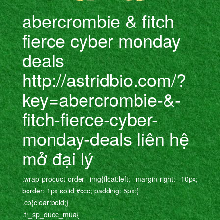
abercrombie & fitch
fierce cyber monday
deals
http://astridbio.com/?
key=abercrombie-&-
fitch-fierce-cyber-
monday-deals liên hệ
mở đại lý
.wrap-product-order img{float:left; margin-right: 10px;
border: 1px solid #ccc; padding: 5px;}
.cb{clear:bold;}
.tr_sp_duoc_mua{