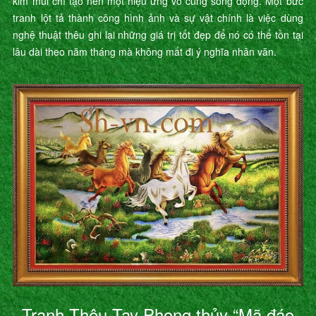
kim mũi chỉ tạo nên một hiệu ứng vô cùng sống động. Một bức
tranh lột tả thành công hình ảnh và sự vật chính là việc dùng
nghệ thuật thêu ghi lại những giá trị tốt đẹp để nó có thể tồn tại
lâu dài theo năm tháng mà không mất đi ý nghĩa nhân văn.
Tranh Thêu Tay Phong thủy “Mã đáo