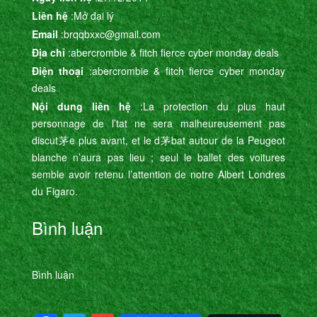
Liên hệ
:Mở đại lý
Email
:brqqbxxc@gmail.com
Địa chỉ
:abercrombie & fitch fierce cyber monday deals
Điện thoại
:abercrombie & fitch fierce cyber monday
deals
Nội dung liên hệ
:La protection du plus haut
personnage de l’tat ne sera malheureusement pas
discut茅e plus avant, et le d茅bat autour de la Peugeot
blanche n’aura pas lieu ; seul le ballet des voitures
semble avoir retenu l’attention de notre Albert Londres
du Figaro.
Bình luận
Bình luận