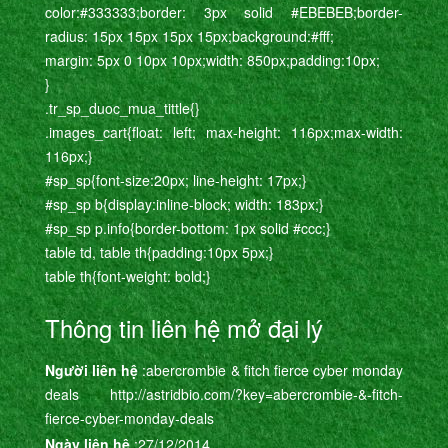
color:#333333;border: 3px solid #EBEBEB;border-
radius: 15px 15px 15px 15px;background:#fff;
margin: 5px 0 10px 10px;width: 850px;padding:10px;
}
.tr_sp_duoc_mua_tittle{}
.images_cart{float: left; max-height: 116px;max-width:
116px;}
#sp_sp{font-size:20px; line-height: 17px;}
#sp_sp b{display:inline-block; width: 183px;}
#sp_sp p.info{border-bottom: 1px solid #ccc;}
table td, table th{padding:10px 5px;}
table th{font-weight: bold;}
Thông tin liên hệ mở đại lý
Người liên hệ
:abercrombie & fitch fierce cyber monday
deals http://astridbio.com/?key=abercrombie-&-fitch-
fierce-cyber-monday-deals
Ngày liên hệ
:27/12/2014