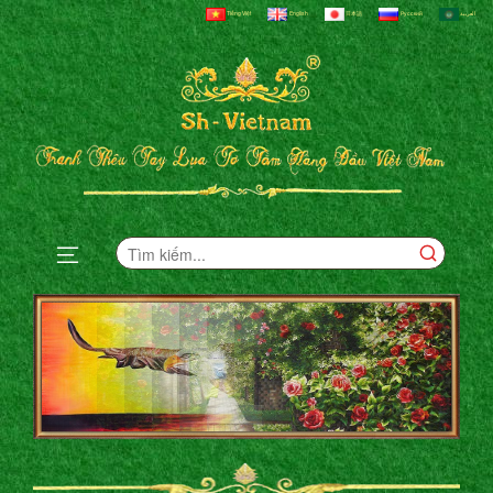
Tiếng Việt
English
日本語
Русский
العربية