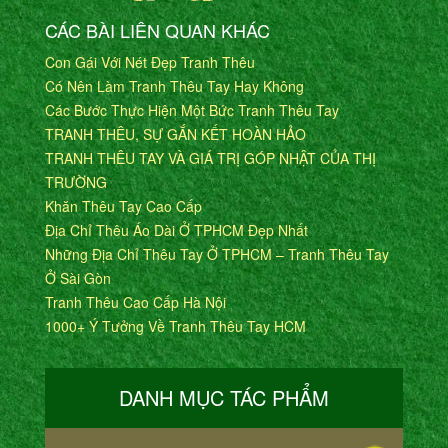
CÁC BÀI LIÊN QUAN KHÁC
Con Gái Với Nét Đẹp Tranh Thêu
Có Nên Làm Tranh Thêu Tay Hay Không
Các Bước Thực Hiện Một Bức Tranh Thêu Tay
TRANH THÊU, SỰ GẮN KẾT HOÀN HẢO
TRANH THÊU TAY VÀ GIÁ TRỊ GÓP NHẬT CỦA THỊ
TRƯỜNG
Khăn Thêu Tay Cao Cấp
Địa Chỉ Thêu Áo Dài Ở TPHCM Đẹp Nhất
Những Địa Chỉ Thêu Tay Ở TPHCM – Tranh Thêu Tay
Ở Sài Gòn
Tranh Thêu Cao Cấp Hà Nội
1000+ Ý Tưởng Về Tranh Thêu Tay HCM
DANH MỤC TÁC PHẨM