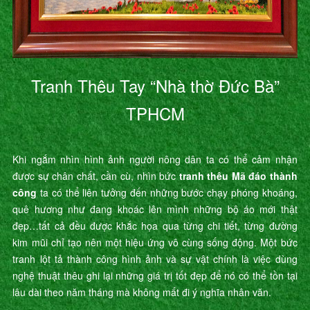
Tranh Thêu Tay “Nhà thờ Đức Bà”
TPHCM
Khi ngắm nhìn hình ảnh người nông dân ta có thể cảm nhận
được sự chân chất, cần cù, nhìn bức
tranh thêu Mã đáo thành
công
ta có thể liên tưởng đến những bước chạy phóng khoáng,
quê hương như đang khoác lên mình những bộ áo mới thật
đẹp…tất cả đều được khắc họa qua từng chi tiết, từng đường
kim mũi chỉ tạo nên một hiệu ứng vô cùng sống động. Một bức
tranh lột tả thành công hình ảnh và sự vật chính là việc dùng
nghệ thuật thêu ghi lại những giá trị tốt đẹp để nó có thể tồn tại
lâu dài theo năm tháng mà không mất đi ý nghĩa nhân văn.