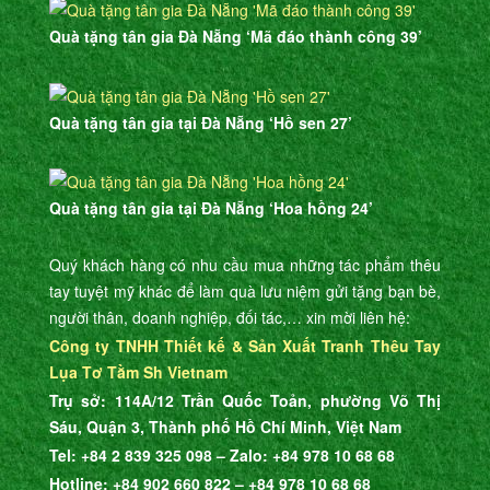
Quà tặng tân gia Đà Nẵng ‘Mã đáo thành công 39’
Quà tặng tân gia tại Đà Nẵng ‘Hồ sen 27’
Quà tặng tân gia tại Đà Nẵng ‘Hoa hồng 24’
Quý khách hàng có nhu cầu mua những tác phẩm thêu
tay tuyệt mỹ khác
để làm quà lưu niệm gửi tặng bạn bè,
người thân, doanh nghiệp, đối tác,… xin mời liên hệ:
Công ty TNHH Thiết kế & Sản Xuất Tranh Thêu Tay
Lụa Tơ Tằm Sh Vietnam
Trụ sở: 114A/12 Trần Quốc Toản, phường Võ Thị
Sáu, Quận 3, Thành phố Hồ Chí Minh, Việt Nam
Tel: +84 2 839 325 098 – Zalo: +84 978 10 68 68
Hotline: +84 902 660 822 – +84 978 10 68 68