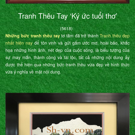
Tranh Thêu Tay ‘Ký ức tuổi thơ’
(5618)
Những bức tranh thêu tay
tơ tằm đã trở thành
Tranh thêu đẹp
nhất hiện nay
để tôn vinh và gửi gắm ước mơ, hoài bão, khắc
họa những hình ảnh, nét đẹp của cuộc sống, là biểu tượng của
sự may mắn, thành công và tài lộc, tất cả những nội dung ấy
được thể hiện qua những bức tranh thêu vừa đẹp về hình thức
vừa ý nghĩa về mặt nội dung.