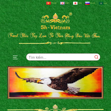
Tiếng Việt
English
日本語
Русский
العربية