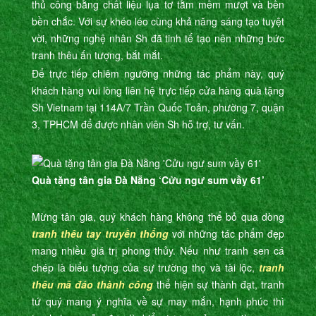
thủ công bằng chất liệu lụa tơ tằm mềm mượt và bền
bền chắc. Với sự khéo léo cùng khả năng sáng tạo tuyệt
vời, những nghệ nhân Sh đã tinh tế tạo nên những bức
tranh thêu ấn tượng, bắt mắt.
Để trực tiếp chiêm ngưỡng những tác phẩm này, quý
khách hàng vui lòng liên hệ trực tiếp cửa hàng quà tặng
Sh Vietnam tại 114A/7 Trần Quốc Toản, phường 7, quận
3, TPHCM để được nhân viên Sh hỗ trợ, tư vấn.
Quà tặng tân gia Đà Nẵng ‘Cửu ngư sum vầy 61’
Mừng tân gia, quý khách hàng không thể bỏ qua dòng
tranh thêu tay truyền thống
với những tác phẩm đẹp
mang nhiều giá trị phong thủy. Nếu như tranh sen cá
chép là biểu tượng của sự trường thọ và tài lộc,
tranh
thêu mã đáo thành công
thể hiện sự thành đạt, tranh
tứ quý mang ý nghĩa về sự may mắn, hạnh phúc thì