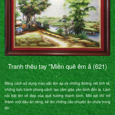
Tranh thêu tay "Miền quê êm ả (621)
"
Bằng cách sử dụng màu sắc ấm áp và những đường nét tinh tế,
những bức tranh phong cảnh tạo cảm giác yên bình đến lạ. Làm
nổi bật lên vẻ đẹp của quê hương thanh bình. Mỗi sợi chỉ trở
thành một dấu ấn riêng, kể lên những câu chuyện ẩn chứa trong
đó.