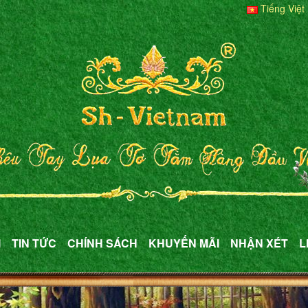
Tiếng Việt
M
TIN TỨC
CHÍNH SÁCH
KHUYẾN MÃI
NHẬN XÉT
L