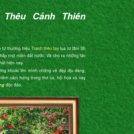
 Thêu Cảnh Thiên
 từ thương hiệu
Tranh thêu tay
lụa tơ tằm Sh
khắp mọi miền đất nước. Và cho ra những tác
hất hiện nay.
ờng khoác lên mình những vẻ đẹp dịu dàng,
 niềm cảm hứng trong thơ ca, hội họa và nay
ống
độc đáo.