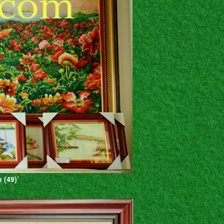
 (49)’