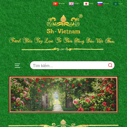
Tiếng Việt
English
日本語
Русский
العربية