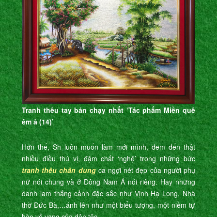
Tranh thêu tay bán chạy nhất ‘Tác phẩm Miền quê
êm ả (14)’
Hơn thế, Sh luôn muốn làm mới mình, đem đến thật
nhiều điều thú vị, đậm chất ‘nghệ’ trong những bức
tranh thêu chân dung
ca ngợi nét đẹp của người phụ
nữ nói chung và ở Đông Nam Á nói riêng. Hay những
danh lam thắng cảnh đặc sắc như Vịnh Hạ Long, Nhà
thờ Đức Bà,…ánh lên như một biểu tượng, một niềm tự
hào vẻ vang của dân tộc.