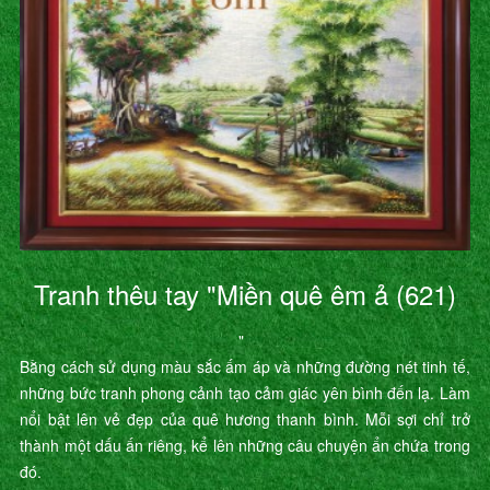
Tranh thêu tay "Miền quê êm ả (621)
"
Bằng cách sử dụng màu sắc ấm áp và những đường nét tinh tế,
những bức tranh phong cảnh tạo cảm giác yên bình đến lạ. Làm
nổi bật lên vẻ đẹp của quê hương thanh bình. Mỗi sợi chỉ trở
thành một dấu ấn riêng, kể lên những câu chuyện ẩn chứa trong
đó.