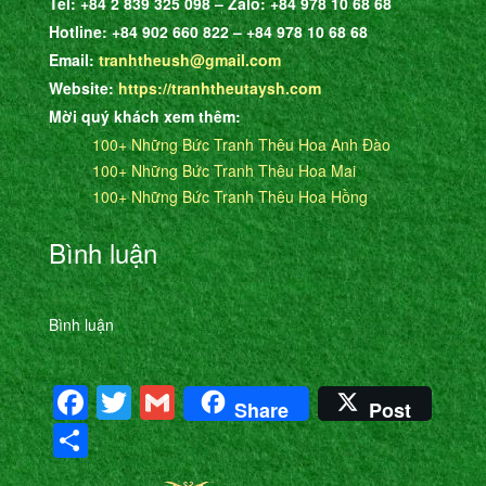
Tel: +84 2 839 325 098 – Zalo: +84 978 10 68 68
Hotline: +84 902 660 822 – +84 978 10 68 68
Email:
tranhtheush@gmail.com
Website:
https://tranhtheutaysh.com
Mời quý khách xem thêm:
100+ Những Bức Tranh Thêu Hoa Anh Đào
100+ Những Bức Tranh Thêu Hoa Mai
100+ Những Bức Tranh Thêu Hoa Hồng
Bình luận
Bình luận
Facebook
Twitter
Gmail
Share
Post
Share