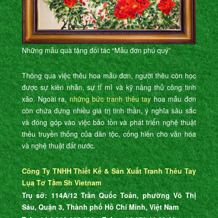
Những mẫu quà tặng đối tác “Mẫu đơn phú quý”
Thông qua việc thêu hoa mẫu đơn, người thêu còn học
được sự kiên nhẫn, sự tỉ mỉ và kỹ năng thủ công tinh
xảo. Ngoài ra,
những bức tranh thêu tay
hoa mẫu đơn
còn chứa đựng nhiều giá trị tinh thần, ý nghĩa sâu sắc
và đóng góp vào việc bảo tồn và phát triển nghệ thuật
thêu truyền thống của dân tộc, cống hiến cho văn hóa
và nghệ thuật đất nước.
Công Ty TNHH Thiết Kế & Sản Xuất Tranh Thêu Tay
Lụa Tơ Tằm Sh Vietnam
Trụ sở: 114A/12 Trần Quốc Toản, phường Võ Thị
Sáu, Quận 3, Thành phố Hồ Chí Minh, Việt Nam