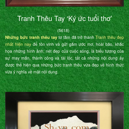
Tranh Thêu Tay ‘Ký ức tuổi thơ’
(5618)
Những bức tranh thêu tay
tơ tằm đã trở thành
Tranh thêu đẹp
nhất hiện nay
để tôn vinh và gửi gắm ước mơ, hoài bão, khắc
họa những hình ảnh, nét đẹp của cuộc sống, là biểu tượng của
sự may mắn, thành công và tài lộc, tất cả những nội dung ấy
được thể hiện qua những bức tranh thêu vừa đẹp về hình thức
vừa ý nghĩa về mặt nội dung.