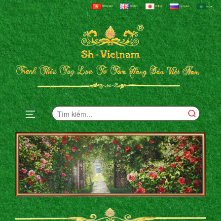
Tiếng Việt
English
日本語
Русский
العربية