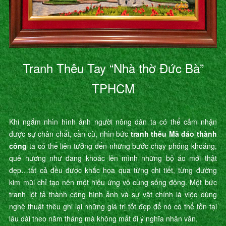
Tranh Thêu Tay “Nhà thờ Đức Bà”
TPHCM
Khi ngắm nhìn hình ảnh người nông dân ta có thể cảm nhận
được sự chân chất, cần cù, nhìn bức
tranh thêu Mã đáo thành
công
ta có thể liên tưởng đến những bước chạy phóng khoáng,
quê hương như đang khoác lên mình những bộ áo mới thật
đẹp…tất cả đều được khắc họa qua từng chi tiết, từng đường
kim mũi chỉ tạo nên một hiệu ứng vô cùng sống động. Một bức
tranh lột tả thành công hình ảnh và sự vật chính là việc dùng
nghệ thuật thêu ghi lại những giá trị tốt đẹp để nó có thể tồn tại
lâu dài theo năm tháng mà không mất đi ý nghĩa nhân văn.