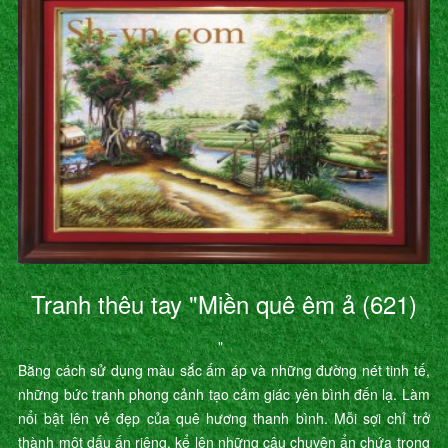
Tranh thêu tay "Miền quê êm ả (621)
"
Bằng cách sử dụng màu sắc ấm áp và những đường nét tinh tế,
những bức tranh phong cảnh tạo cảm giác yên bình đến lạ. Làm
nổi bật lên vẻ đẹp của quê hương thanh bình. Mỗi sợi chỉ trở
thành một dấu ấn riêng, kể lên những câu chuyện ẩn chứa trong