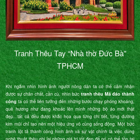
Tranh Thêu Tay “Nhà thờ Đức Bà”
TPHCM
Khi ngắm nhìn hình ảnh người nông dân ta có thể cảm nhận
được sự chân chất, cần cù, nhìn bức
tranh thêu Mã đáo thành
công
ta có thể liên tưởng đến những bước chạy phóng khoáng,
quê hương như đang khoác lên mình những bộ áo mới thật
đẹp…tất cả đều được khắc họa qua từng chi tiết, từng đường
kim mũi chỉ tạo nên một hiệu ứng vô cùng sống động. Một bức
tranh lột tả thành công hình ảnh và sự vật chính là việc dùng
nghệ thuật thêu ghi lại những giá trị tốt đẹp để nó có thể tồn tại