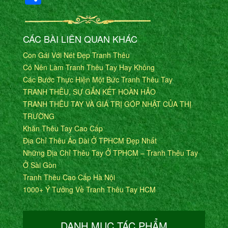
CÁC BÀI LIÊN QUAN KHÁC
Con Gái Với Nét Đẹp Tranh Thêu
Có Nên Làm Tranh Thêu Tay Hay Không
Các Bước Thực Hiện Một Bức Tranh Thêu Tay
TRANH THÊU, SỰ GẮN KẾT HOÀN HẢO
TRANH THÊU TAY VÀ GIÁ TRỊ GÓP NHẬT CỦA THỊ
TRƯỜNG
Khăn Thêu Tay Cao Cấp
Địa Chỉ Thêu Áo Dài Ở TPHCM Đẹp Nhất
Những Địa Chỉ Thêu Tay Ở TPHCM – Tranh Thêu Tay
Ở Sài Gòn
Tranh Thêu Cao Cấp Hà Nội
1000+ Ý Tưởng Về Tranh Thêu Tay HCM
DANH MỤC TÁC PHẨM