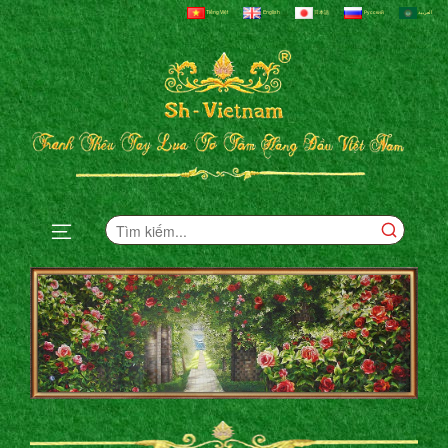
Tiếng Việt
English
日本語
Русский
العربية