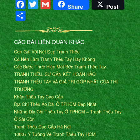
Facebook
Twitter
Gmail
Share
Post
Share
CÁC BÀI LIÊN QUAN KHÁC
Con Gái Với Nét Đẹp Tranh Thêu
Có Nên Làm Tranh Thêu Tay Hay Không
Các Bước Thực Hiện Một Bức Tranh Thêu Tay
TRANH THÊU, SỰ GẮN KẾT HOÀN HẢO
TRANH THÊU TAY VÀ GIÁ TRỊ GÓP NHẬT CỦA THỊ
TRƯỜNG
Khăn Thêu Tay Cao Cấp
Địa Chỉ Thêu Áo Dài Ở TPHCM Đẹp Nhất
Những Địa Chỉ Thêu Tay Ở TPHCM – Tranh Thêu Tay
Ở Sài Gòn
Tranh Thêu Cao Cấp Hà Nội
1000+ Ý Tưởng Về Tranh Thêu Tay HCM