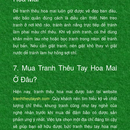
Để tranh thêu hoa mai luôn giữ được vẻ đẹp ban đầu,
việc bảo quản đúng cách là điều cần thiết. Nên treo
tranh ở nơi khô ráo, tránh ánh nắng trực tiếp để tránh
làm phai màu chỉ thêu. Khi vệ sinh tranh, có thể dùng
khăn mềm lau nhẹ hoặc bọc tranh trong nilon để tránh
bụi bẩn. Nếu cần giặt tranh, nên giặt khô thay vì giặt
nước để tránh làm hư hỏng sợi chỉ.
7. Mua Tranh Thêu Tay Hoa Mai
Ở Đâu?
Hiện nay, tranh thêu hoa mai được bán tại website
tranhtheutaysh.com
.Qúy khách nên tìm hiểu kỹ về chất
lượng chỉ thêu, khung tranh cũng như tay nghề của
nghệ nhân trước khi mua để đảm bảo có được sản
phẩm ưng ý nhất. Việc lựa chọn một địa chỉ đáng tin cậy
sẽ giúp bạn sở hữu được bức tranh thêu tay hoa mai