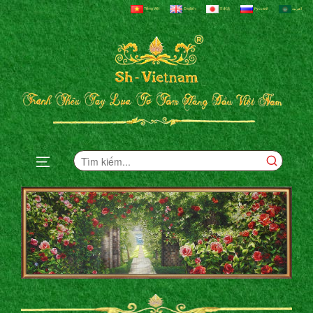
Tiếng Việt
English
日本語
Русский
العربية