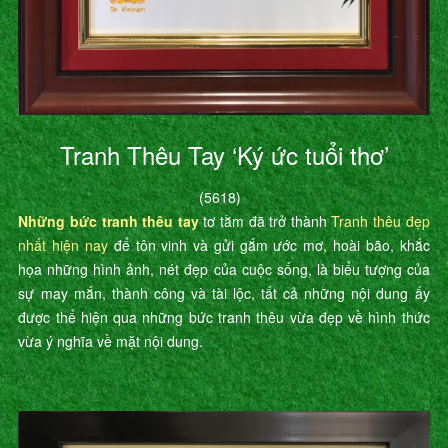
Tranh Thêu Tay ‘Ký ức tuổi thơ’
(5618)
Những bức tranh thêu tay
tơ tằm đã trở thành
Tranh thêu đẹp
nhất hiện nay
để tôn vinh và gửi gắm ước mơ, hoài bão, khắc
họa những hình ảnh, nét đẹp của cuộc sống, là biểu tượng của
sự may mắn, thành công và tài lộc, tất cả những nội dung ấy
được thể hiện qua những bức tranh thêu vừa đẹp về hình thức
vừa ý nghĩa về mặt nội dung.