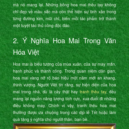
mà nó mang lại. Những bông hoa mai thêu tay không
chỉ đẹp về màu sắc mà còn thể hiện sự tinh xảo trong
từng đường kim, mũi chỉ, biến mỗi tác phẩm trở thành
một tuyệt tác thủ công độc đáo.
2. Ý Nghĩa Hoa Mai Trong Văn
Hóa Việt
Hoa mai là biểu tượng của mùa xuân, của sự may mắn,
hạnh phúc và thành công. Trong quan niệm dân gian,
hoa mai vàng nở rộ báo hiệu một năm mới an khang,
thịnh vượng. Người Việt tin rằng, sự hiện diện của hoa
mai trong nhà, dù là cây thật hay
tranh thêu tay
, đều
mang lại nguồn năng lượng tích cực, xua đuổi đi những
điều không may. Chính vì vậy, tranh thêu hoa mai
thường được ưa chuộng trong các dịp lễ Tết hoặc làm
quà tặng ý nghĩa cho người thân, bạn bè.