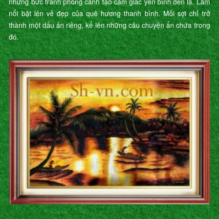
những bức tranh phong cảnh tạo cảm giác yên bình đến lạ. Làm
nổi bật lên vẻ đẹp của quê hương thanh bình. Mỗi sợi chỉ trở
thành một dấu ấn riêng, kể lên những câu chuyện ẩn chứa trong
đó.