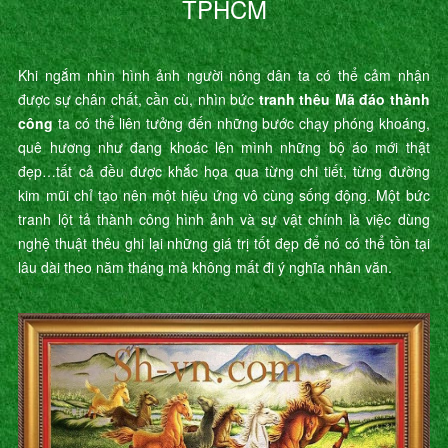
TPHCM
Khi ngắm nhìn hình ảnh người nông dân ta có thể cảm nhận
được sự chân chất, cần cù, nhìn bức
tranh thêu Mã đáo thành
công
ta có thể liên tưởng đến những bước chạy phóng khoáng,
quê hương như đang khoác lên mình những bộ áo mới thật
đẹp…tất cả đều được khắc họa qua từng chi tiết, từng đường
kim mũi chỉ tạo nên một hiệu ứng vô cùng sống động. Một bức
tranh lột tả thành công hình ảnh và sự vật chính là việc dùng
nghệ thuật thêu ghi lại những giá trị tốt đẹp để nó có thể tồn tại
lâu dài theo năm tháng mà không mất đi ý nghĩa nhân văn.