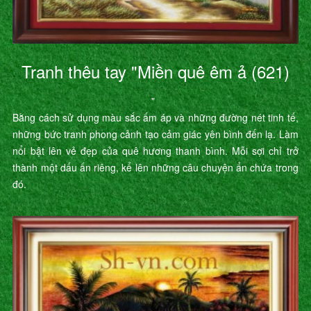
Tranh thêu tay "Miền quê êm ả (621)
"
Bằng cách sử dụng màu sắc ấm áp và những đường nét tinh tế,
những bức tranh phong cảnh tạo cảm giác yên bình đến lạ. Làm
nổi bật lên vẻ đẹp của quê hương thanh bình. Mỗi sợi chỉ trở
thành một dấu ấn riêng, kể lên những câu chuyện ẩn chứa trong
đó.