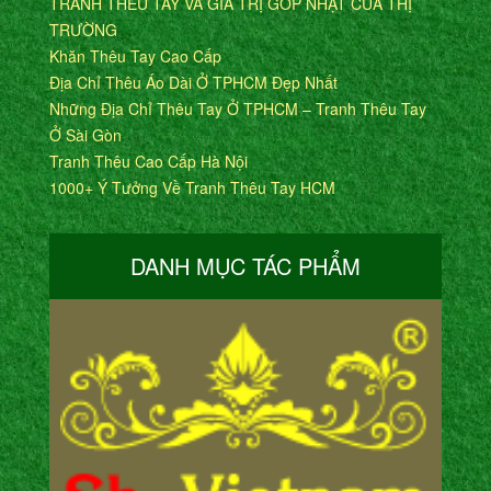
TRANH THÊU TAY VÀ GIÁ TRỊ GÓP NHẬT CỦA THỊ
TRƯỜNG
Khăn Thêu Tay Cao Cấp
Địa Chỉ Thêu Áo Dài Ở TPHCM Đẹp Nhất
Những Địa Chỉ Thêu Tay Ở TPHCM – Tranh Thêu Tay
Ở Sài Gòn
Tranh Thêu Cao Cấp Hà Nội
1000+ Ý Tưởng Về Tranh Thêu Tay HCM
DANH MỤC TÁC PHẨM