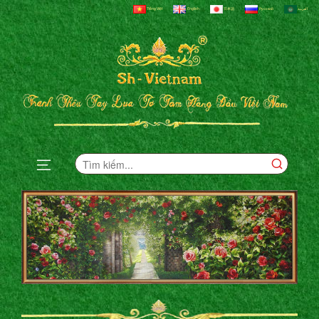
Tiếng Việt
English
日本語
Русский
العربية