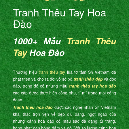
Tranh Thêu Tay Hoa
Đào
1000+ Mẫu
Tranh Thêu
Tay
Hoa Đào
Thương hiệu
tranh thêu tay
lụa tơ tằm Sh Vietnam đã
phát triển và cho ra đời vô số bộ
tranh thêu đẹp
và độc
đáo, trong đó có những mẫu
tranh thêu tay hoa đào
cao cấp được thực hiện công phu, tỉ mỉ trong mọi công
đoạn.
Tranh thêu hoa đào
được các nghệ nhân Sh Vietnam
khai thác trọn vẹn vẻ đẹp dịu dàng, ngọt ngào của
những cánh hoa đào có màu sắc đa dạng từ trắng,
hồng nhạt đến hồng đậm và đỏ. Với số lượng cánh hoa