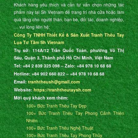
Khách hàng yêu thích và cần tư vấn chọn những tác
phẩm này tại Sh Vietnam để trang trí nhà cửa hoặc làm
quà tặng cho người thân, bạn bè, đối tác, doanh nghiệp,
… vui lòng liên hệ:
Công Ty TNHH Thiết Kế & Sản Xuất Tranh Thêu Tay
Lụa Tơ Tằm Sh Vietnam
Trụ sở: 114A/12 Trần Quốc Toản, phường Võ Thị
Sáu, Quận 3, Thành phố Hồ Chí Minh, Việt Nam
Tel: +84 2 839 325 098 – Zalo: +84 978 10 68 68
Hotline: +84 902 660 822 – +84 978 10 68 68
Email:
tranhtheush@gmail.com
Website:
https://tranhtheutaysh.com
Mời quý khách xem thêm:
100+ Bức Tranh Thêu Tay Đẹp
100+ Bức Tranh Thêu Tay Phong Cảnh Thiên
Nhiên
100+ Bức Tranh Thêu Nghệ Thuật
100+ Bức Tranh Thêu Tay Phong Thủy