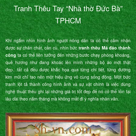
Tranh Thêu Tay “Nhà thờ Đức Bà”
TPHCM
Khi ngắm nhìn hình ảnh người nông dân ta có thể cảm nhận
được sự chân chất, cần cù, nhìn bức
tranh thêu Mã đáo thành
công
ta có thể liên tưởng đến những bước chạy phóng khoáng,
quê hương như đang khoác lên mình những bộ áo mới thật
đẹp…tất cả đều được khắc họa qua từng chi tiết, từng đường
kim mũi chỉ tạo nên một hiệu ứng vô cùng sống động. Một bức
tranh lột tả thành công hình ảnh và sự vật chính là việc dùng
nghệ thuật thêu ghi lại những giá trị tốt đẹp để nó có thể tồn tại
lâu dài theo năm tháng mà không mất đi ý nghĩa nhân văn.