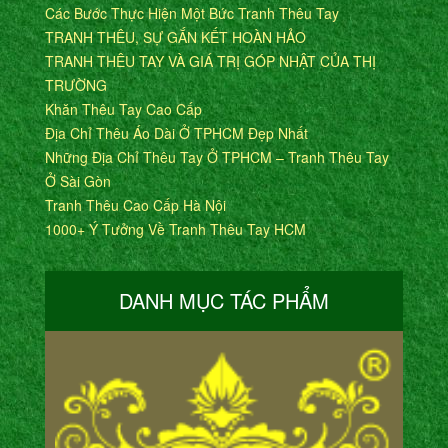
Các Bước Thực Hiện Một Bức Tranh Thêu Tay
TRANH THÊU, SỰ GẮN KẾT HOÀN HẢO
TRANH THÊU TAY VÀ GIÁ TRỊ GÓP NHẬT CỦA THỊ
TRƯỜNG
Khăn Thêu Tay Cao Cấp
Địa Chỉ Thêu Áo Dài Ở TPHCM Đẹp Nhất
Những Địa Chỉ Thêu Tay Ở TPHCM – Tranh Thêu Tay
Ở Sài Gòn
Tranh Thêu Cao Cấp Hà Nội
1000+ Ý Tưởng Về Tranh Thêu Tay HCM
DANH MỤC TÁC PHẨM