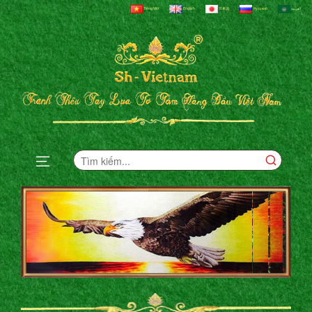
Tiếng Việt
English
日本語
Русский
العربية