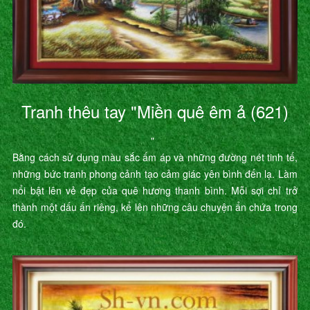
Tranh thêu tay "Miền quê êm ả (621)
"
Bằng cách sử dụng màu sắc ấm áp và những đường nét tinh tế,
những bức tranh phong cảnh tạo cảm giác yên bình đến lạ. Làm
nổi bật lên vẻ đẹp của quê hương thanh bình. Mỗi sợi chỉ trở
thành một dấu ấn riêng, kể lên những câu chuyện ẩn chứa trong
đó.