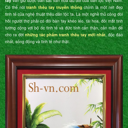
tay
vẫn giữ được bản sắc văn hóa lâu đời của dân tộc Việt Nam.
Có thể nói
tranh thêu tay truyền thống
chính là một nét đẹp
tinh tế của nghệ thuật thêu dân tộc ta. Là một nghề thủ công đòi
hỏi người thợ phải có đôi bàn tay khéo léo, tài hoa, đôi mắt tinh
tường cộng với bộ óc tinh tế và đức tính cẩn thận, cần mẫn để
cho ra đời
những tác phẩm tranh thêu tay mới nhất
, độc đáo
nhất, sống động và tinh tế như thật.