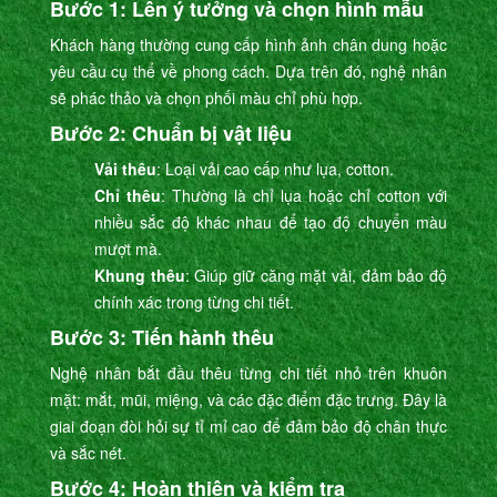
Bước 1: Lên ý tưởng và chọn hình mẫu
Khách hàng thường cung cấp hình ảnh chân dung hoặc
yêu cầu cụ thể về phong cách. Dựa trên đó, nghệ nhân
sẽ phác thảo và chọn phối màu chỉ phù hợp.
Bước 2: Chuẩn bị vật liệu
Vải thêu
: Loại vải cao cấp như lụa, cotton.
Chỉ thêu
: Thường là chỉ lụa hoặc chỉ cotton với
nhiều sắc độ khác nhau để tạo độ chuyển màu
mượt mà.
Khung thêu
: Giúp giữ căng mặt vải, đảm bảo độ
chính xác trong từng chi tiết.
Bước 3: Tiến hành thêu
Nghệ nhân bắt đầu thêu từng chi tiết nhỏ trên khuôn
mặt: mắt, mũi, miệng, và các đặc điểm đặc trưng. Đây là
giai đoạn đòi hỏi sự tỉ mỉ cao để đảm bảo độ chân thực
và sắc nét.
Bước 4: Hoàn thiện và kiểm tra