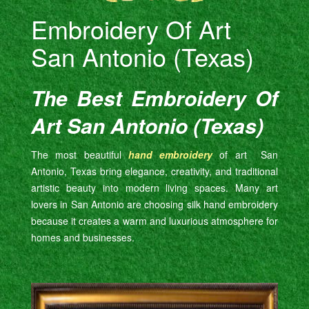
Embroidery Of Art
San Antonio (Texas)
The Best Embroidery Of
Art San Antonio (Texas)
The most beautiful
hand embroidery
of art San
Antonio, Texas bring elegance, creativity, and traditional
artistic beauty into modern living spaces. Many art
lovers in San Antonio are choosing silk hand embroidery
because it creates a warm and luxurious atmosphere for
homes and businesses.