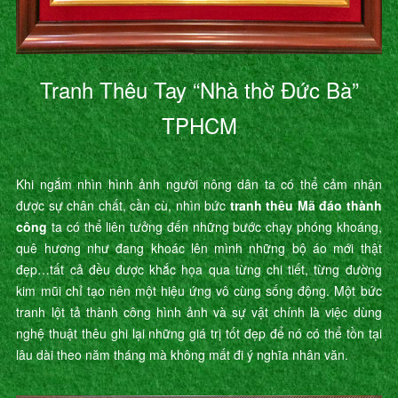
Tranh Thêu Tay “Nhà thờ Đức Bà”
TPHCM
Khi ngắm nhìn hình ảnh người nông dân ta có thể cảm nhận
được sự chân chất, cần cù, nhìn bức
tranh thêu Mã đáo thành
công
ta có thể liên tưởng đến những bước chạy phóng khoáng,
quê hương như đang khoác lên mình những bộ áo mới thật
đẹp…tất cả đều được khắc họa qua từng chi tiết, từng đường
kim mũi chỉ tạo nên một hiệu ứng vô cùng sống động. Một bức
tranh lột tả thành công hình ảnh và sự vật chính là việc dùng
nghệ thuật thêu ghi lại những giá trị tốt đẹp để nó có thể tồn tại
lâu dài theo năm tháng mà không mất đi ý nghĩa nhân văn.