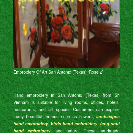
Embroidery Of Art San Antonio (Texas) ‘Rose 2’
Hand embroidery in San Antonio (Texas) from Sh
Vietnam is suitable for living rooms, offices, hotels,
restaurants, and art spaces. Customers can explore
many beautiful themes such as flowers,
landscapes
hand embroidery
,
birds hand embroidery
,
feng shui
hand embroidery
, and nature. These handmade