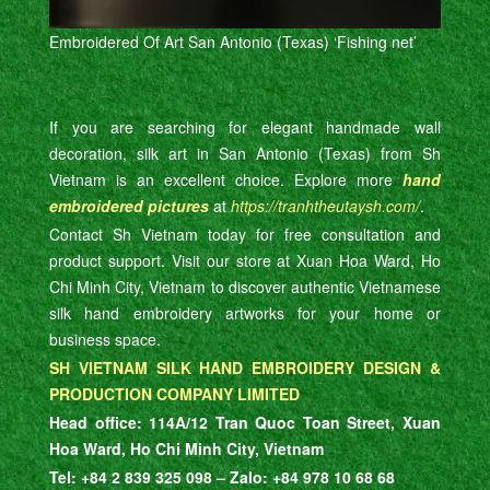
Embroidered Of Art San Antonio (Texas) ‘Fishing net’
If you are searching for elegant handmade wall
decoration, silk art in San Antonio (Texas) from Sh
Vietnam is an excellent choice. Explore more
hand
embroidered pictures
at
https://tranhtheutaysh.com/
.
Contact Sh Vietnam today for free consultation and
product support. Visit our store at Xuan Hoa Ward, Ho
Chi Minh City, Vietnam to discover authentic Vietnamese
silk hand embroidery artworks for your home or
business space.
SH VIETNAM SILK HAND EMBROIDERY DESIGN &
PRODUCTION COMPANY LIMITED
Head office: 114A/12 Tran Quoc Toan Street, Xuan
Hoa Ward, Ho Chi Minh City, Vietnam
Tel: +84 2 839 325 098 – Zalo: +84 978 10 68 68