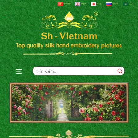
Tiếng Việt
English
日本語
Русский
العربية