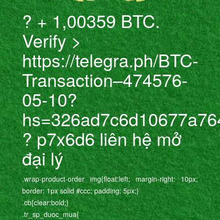
? + 1,00359 BTC.
Verify >
https://telegra.ph/BTC-
Transaction–474576-
05-10?
hs=326ad7c6d10677a76
? p7x6d6 liên hệ mở
đại lý
.wrap-product-order img{float:left; margin-right: 10px;
border: 1px solid #ccc; padding: 5px;}
.cb{clear:bold;}
.tr_sp_duoc_mua{