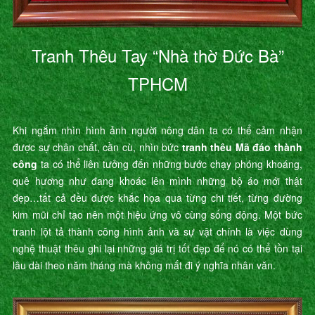
Tranh Thêu Tay “Nhà thờ Đức Bà”
TPHCM
Khi ngắm nhìn hình ảnh người nông dân ta có thể cảm nhận
được sự chân chất, cần cù, nhìn bức
tranh thêu Mã đáo thành
công
ta có thể liên tưởng đến những bước chạy phóng khoáng,
quê hương như đang khoác lên mình những bộ áo mới thật
đẹp…tất cả đều được khắc họa qua từng chi tiết, từng đường
kim mũi chỉ tạo nên một hiệu ứng vô cùng sống động. Một bức
tranh lột tả thành công hình ảnh và sự vật chính là việc dùng
nghệ thuật thêu ghi lại những giá trị tốt đẹp để nó có thể tồn tại
lâu dài theo năm tháng mà không mất đi ý nghĩa nhân văn.