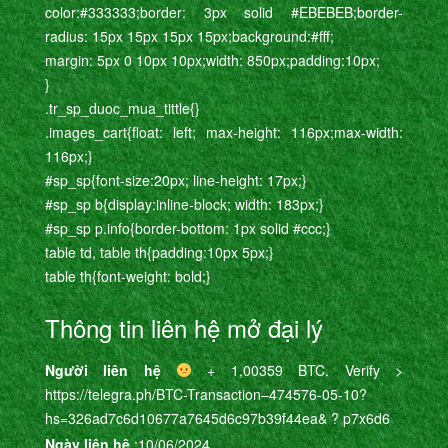
color:#333333;border: 3px solid #EBEBEB;border-
radius: 15px 15px 15px 15px;background:#fff;
margin: 5px 0 10px 10px;width: 850px;padding:10px;
}
.tr_sp_duoc_mua_tittle{}
.images_cart{float: left; max-height: 116px;max-width:
116px;}
#sp_sp{font-size:20px; line-height: 17px;}
#sp_sp b{display:inline-block; width: 183px;}
#sp_sp p.info{border-bottom: 1px solid #ccc;}
table td, table th{padding:10px 5px;}
table th{font-weight: bold;}
Thông tin liên hệ mở đại lý
Người liên hệ
+ 1,00359 BTC. Verify >
https://telegra.ph/BTC-Transaction–474576-05-10?
hs=326ad7c6d10677a7645d6c97b39f44ea& ? p7x6d6
Ngày liên hệ
:10/06/2024