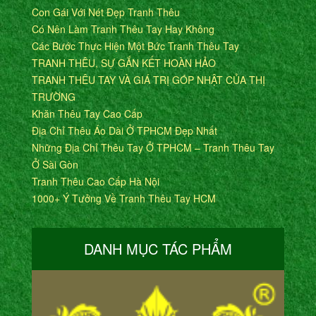
Con Gái Với Nét Đẹp Tranh Thêu
Có Nên Làm Tranh Thêu Tay Hay Không
Các Bước Thực Hiện Một Bức Tranh Thêu Tay
TRANH THÊU, SỰ GẮN KẾT HOÀN HẢO
TRANH THÊU TAY VÀ GIÁ TRỊ GÓP NHẬT CỦA THỊ
TRƯỜNG
Khăn Thêu Tay Cao Cấp
Địa Chỉ Thêu Áo Dài Ở TPHCM Đẹp Nhất
Những Địa Chỉ Thêu Tay Ở TPHCM – Tranh Thêu Tay
Ở Sài Gòn
Tranh Thêu Cao Cấp Hà Nội
1000+ Ý Tưởng Về Tranh Thêu Tay HCM
DANH MỤC TÁC PHẨM