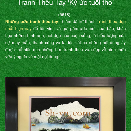
Tranh Thêu Tay ‘Ký ức tuổi thơ’
(5618)
Những bức tranh thêu tay
tơ tằm đã trở thành
Tranh thêu đẹp
nhất hiện nay
để tôn vinh và gửi gắm ước mơ, hoài bão, khắc
họa những hình ảnh, nét đẹp của cuộc sống, là biểu tượng của
sự may mắn, thành công và tài lộc, tất cả những nội dung ấy
được thể hiện qua những bức tranh thêu vừa đẹp về hình thức
vừa ý nghĩa về mặt nội dung.