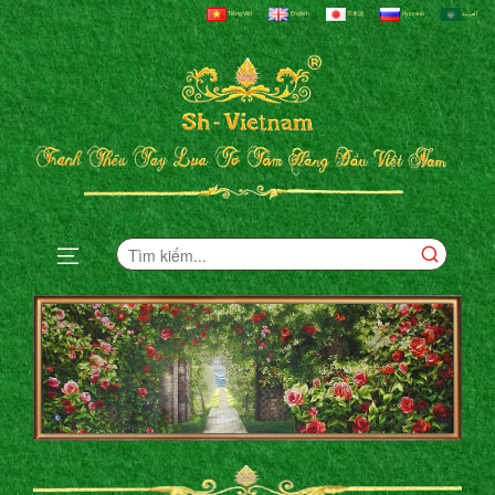
Tiếng Việt
English
日本語
Русский
العربية