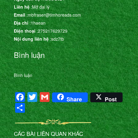
Liên hệ
:Mở đại lý
Email
:mbfraser@timhoreads.com
Địa chỉ
:1haean
Điện thoại
:275217629729
Nội dung liên hệ
:sdz7tb
Bình luận
Bình luận
Facebook
Twitter
Gmail
Share
Post
Share
CÁC BÀI LIÊN QUAN KHÁC