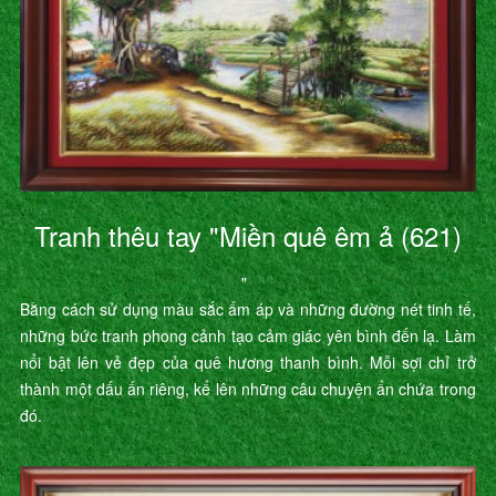
Tranh thêu tay "Miền quê êm ả (621)
"
Bằng cách sử dụng màu sắc ấm áp và những đường nét tinh tế,
những bức tranh phong cảnh tạo cảm giác yên bình đến lạ. Làm
nổi bật lên vẻ đẹp của quê hương thanh bình. Mỗi sợi chỉ trở
thành một dấu ấn riêng, kể lên những câu chuyện ẩn chứa trong
đó.