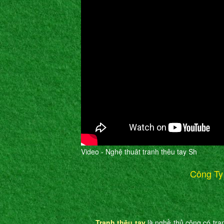
Video - Nghệ thuât tranh thêu tay Sh
Công Ty
Tranh thêu tay
là nghề thủ công có tran