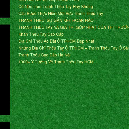
Có Nên Làm Tranh Thêu Tay Hay Không
Các Bước Thực Hiện Một Bức Tranh Thêu Tay
TRANH THÊU, SỰ GẮN KẾT HOÀN HẢO
TRANH THÊU TAY VÀ GIÁ TRỊ GÓP NHẬT CỦA THỊ TRƯỜ
Khăn Thêu Tay Cao Cấp
Địa Chỉ Thêu Áo Dài Ở TPHCM Đẹp Nhất
Những Địa Chỉ Thêu Tay Ở TPHCM – Tranh Thêu Tay Ở Sà
Tranh Thêu Cao Cấp Hà Nội
1000+ Ý Tưởng Về Tranh Thêu Tay HCM