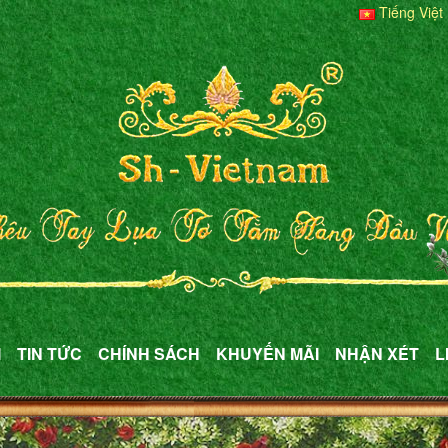
Tiếng Việt
M
TIN TỨC
CHÍNH SÁCH
KHUYẾN MÃI
NHẬN XÉT
L