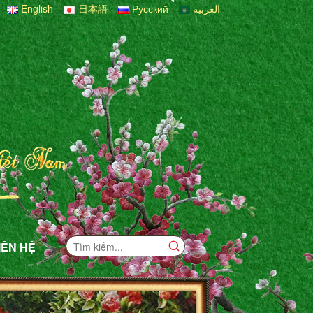
English
日本語
Русский
العربية
IÊN HỆ