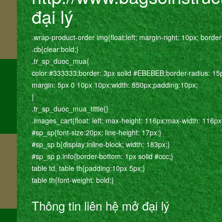
đại lý
.wrap-product-order img{float:left; margin-right: 10px; border
m
.cb{clear:bold;}
.tr_sp_duoc_mua{
color:#333333;border: 3px solid #EBEBEB;border-radius: 15
margin: 5px 0 10px 10px;width: 850px;padding:10px;
}
.tr_sp_duoc_mua_tittle{}
.images_cart{float: left; max-height: 116px;max-width: 116px
#sp_sp{font-size:20px; line-height: 17px;}
#sp_sp b{display:inline-block; width: 183px;}
#sp_sp p.info{border-bottom: 1px solid #ccc;}
table td, table th{padding:10px 5px;}
table th{font-weight: bold;}
Thông tin liên hệ mở đại lý