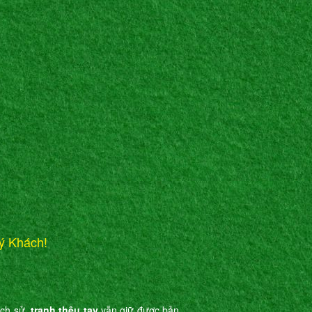
ý Khách!
ịch sử,
tranh thêu tay
vẫn giữ được bản