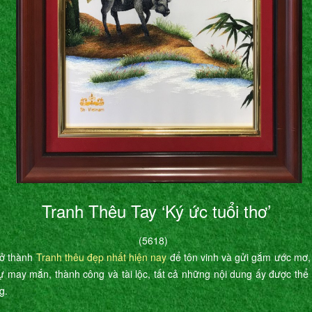
Tranh Thêu Tay ‘Ký ức tuổi thơ’
(5618)
rở thành
Tranh thêu đẹp nhất hiện nay
để tôn vinh và gửi gắm ước mơ,
ự may mắn, thành công và tài lộc, tất cả những nội dung ấy được th
g.