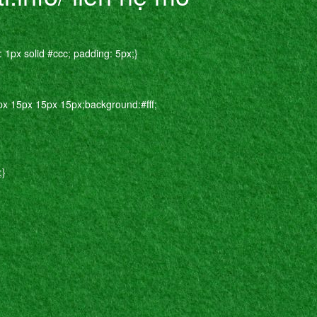
: 1px solid #ccc; padding: 5px;}
px 15px 15px 15px;background:#fff;
;}