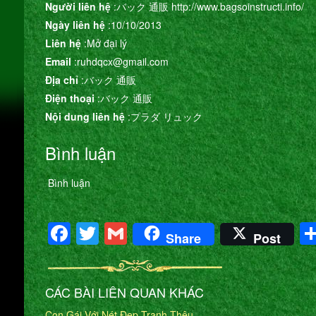
Người liên hệ
:バック 通販 http://www.bagsoinstructi.info/
Ngày liên hệ
:10/10/2013
Liên hệ
:Mở đại lý
Email
:ruhdqcx@gmail.com
Địa chỉ
:バック 通販
Điện thoại
:バック 通販
Nội dung liên hệ
:プラダ リュック
Bình luận
Bình luận
Facebook
Twitter
Gmail
Share
Post
CÁC BÀI LIÊN QUAN KHÁC
Con Gái Với Nét Đẹp Tranh Thêu