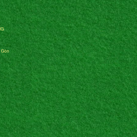
NG
i Gòn