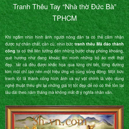
Tranh Thêu Tay “Nhà thờ Đức Bà”
TPHCM
Khi ngắm nhìn hình ảnh người nông dân ta có thể cảm nhận
được sự chân chất, cần cù, nhìn bức
tranh thêu Mã đáo thành
công
ta có thể liên tưởng đến những bước chạy phóng khoáng,
quê hương như đang khoác lên mình những bộ áo mới thật
đẹp…tất cả đều được khắc họa qua từng chi tiết, từng đường
kim mũi chỉ tạo nên một hiệu ứng vô cùng sống động. Một bức
tranh lột tả thành công hình ảnh và sự vật chính là việc dùng
nghệ thuật thêu ghi lại những giá trị tốt đẹp để nó có thể tồn tại
lâu dài theo năm tháng mà không mất đi ý nghĩa nhân văn.