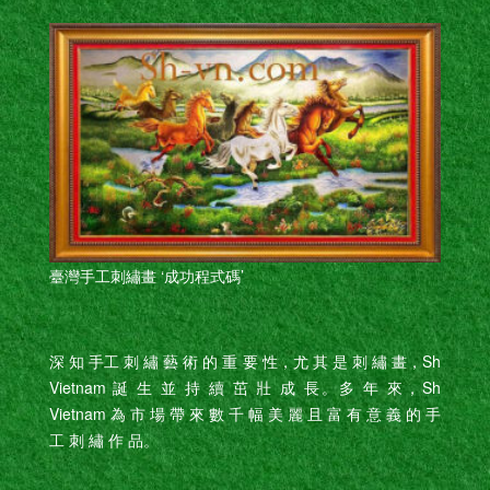
臺灣手工刺繡畫 ‘成功程式碼’
深 知 手工 刺 繡 藝 術 的 重 要 性，尤 其 是 刺 繡 畫，Sh
Vietnam 誕 生 並 持 續 茁 壯 成 長。多 年 來，Sh
Vietnam 為 市 場 帶 來 數 千 幅 美 麗 且 富 有 意 義 的 手
工 刺 繡 作 品。