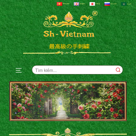
Tiếng Việt
English
日本語
Русский
العربية