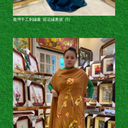
臺灣手工刺繡畫 ‘荷花繡奧黛’ (5)