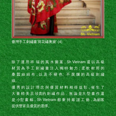
臺灣手工刺繡畫’荷花繡奧黛’ (4)
除 了 運 用 祥 瑞 的 風 水 圖 案，Sh Vietnam 還 以 高 級
材 質 為 手 工 刺 繡 畫 注 入 獨 特 魅 力：柔 軟 耐 用 的
桑 蠶 絲 絹 布，以 及 不 褪 色、不 腐 爛 的 高 級 刺 繡
線。
優 秀 的 設 計 理 念 與 優 質 材 料 相 得 益 彰，催 生 了
大 量 精 美 且 珍貴的 刺 繡 作 品 。無 論 是大 型 畫 作 還
是 小型 畫 幅，Sh Vietnam 都 秉 持 嚴 謹 工 藝，為顧客
提供豐富且優質的選擇。