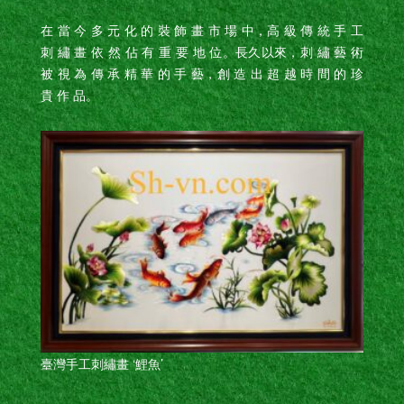
在 當 今 多 元 化 的 裝 飾 畫 市 場 中，高 級 傳 統 手 工
刺 繡 畫 依 然 佔 有 重 要 地 位。長久以來，刺 繡 藝 術
被 視 為 傳 承 精 華 的 手 藝，創 造 出 超 越 時 間 的 珍
貴 作 品。
臺灣手工刺繡畫 ‘鯉魚’