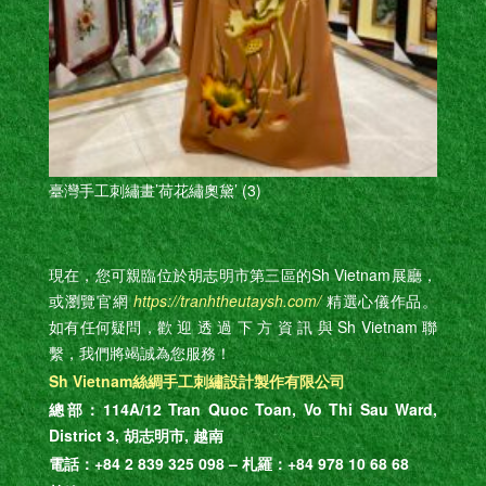
臺灣手工刺繡畫’荷花繡奧黛’ (3)
現在，您可親臨位於胡志明市第三區的Sh Vietnam展廳，
或瀏覽官網
https://tranhtheutaysh.com/
精選心儀作品。
如有任何疑問，歡 迎 透 過 下 方 資 訊 與 Sh Vietnam 聯
繫，我們將竭誠為您服務！
Sh Vietnam絲綢手工刺繡設計製作有限公司
總部：114A/12 Tran Quoc Toan, Vo Thi Sau Ward,
District 3, 胡志明市, 越南
電話：+84 2 839 325 098 – 札羅：+84 978 10 68 68