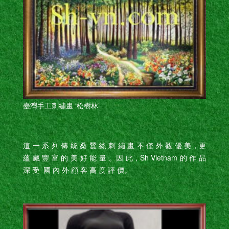
臺灣手工刺繡畫 ‘松樹林’
這 一 系 列 傳 統 桑 蠶 絲 刺 繡 畫 不 僅 外 觀 優 美，更
蘊 藏 豐 富 的 美 好 能 量 。因 此，Sh Vietnam 的 作 品
深 受 國 內 外 顧 客 高 度 評 價。