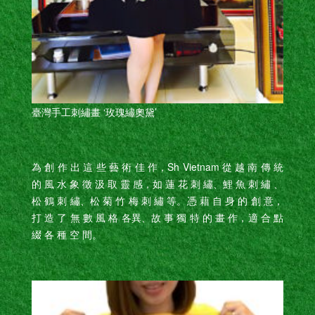
臺灣手工刺繡畫 ‘玫瑰繡奧黛’
為 創 作 出 這 些 藝 術 佳 作，Sh Vietnam 從 越 南 傳 統
的 風 水 象 徵 汲 取 靈 感，如 蓮 花 刺 繡、鯉 魚 刺 繡 、
松 鶴 刺 繡、松 菊 竹 梅 刺 繡 等。憑 藉 自 身 的 創 意，
打 造 了 無 數 風 格 各異、故 事 獨 特 的 畫 作，適 合 點
綴 各 種 空 間。