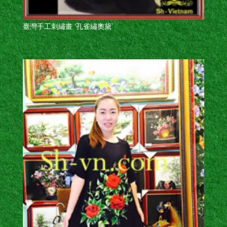
臺灣手工刺繡畫 ‘孔雀繡奧黛’