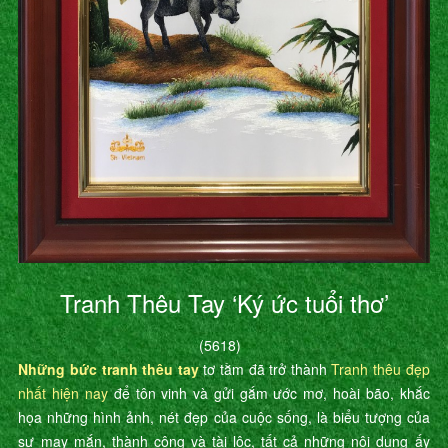
Tranh Thêu Tay ‘Ký ức tuổi thơ’
(5618)
Những bức tranh thêu tay
tơ tằm đã trở thành
Tranh thêu đẹp
nhất hiện nay
để tôn vinh và gửi gắm ước mơ, hoài bão, khắc
họa những hình ảnh, nét đẹp của cuộc sống, là biểu tượng của
sự may mắn, thành công và tài lộc, tất cả những nội dung ấy