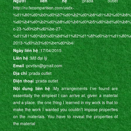
Người liên hệ
:prada outlet
http://ru.fxcomparison.com/usdx-
%d1%80%d0%b0%d0%b7%d0%b2%d0%b8%d1%82%d0%b8%
%d0%b4%d0%b2%d0%b8%d0%b6%d0%b5%d0%bd%d0%b8%
c-23-%d0%bf%d0%be-27-
%d1%81%d0%b5%d0%bd%d1%82%d1%8f%d0%b1%d1%80%d
2013-%d0%b3%d0%be%d0%b4/
Ngày liên hệ
:17/04/2015
Liên hệ
:Mở đại lý
Email
:pcvtlsn@gmail.com
Địa chỉ
:prada outlet
Điện thoại
:prada outlet
Nội dung liên hệ
:My arrangements I’ve found are
essentially the simplest I can arrive at, given a material
and a place. the one thing I learned in my work is that to
make the work I wanted you couldn’t impose properties
on the materials. You have to reveal the properties of
the material