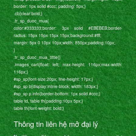
border: 1px solid #ccc; padding: 5px;}
.cb{clear:bold;}
.tr_sp_duoc_mua{
color:#333333;border: 3px solid #EBEBEB;border-
radius: 15px 15px 15px 15px;background:#fff;
margin: 5px 0 10px 10px;width: 850px;padding:10px;
}
.tr_sp_duoc_mua_tittle{}
.images_cart{float: left; max-height: 116px;max-width:
116px;}
#sp_sp{font-size:20px; line-height: 17px;}
#sp_sp b{display:inline-block; width: 183px;}
#sp_sp p.info{border-bottom: 1px solid #ccc;}
table td, table th{padding:10px 5px;}
table th{font-weight: bold;}
Thông tin liên hệ mở đại lý