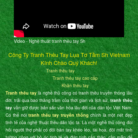
Video - Nghệ thuât tranh thêu tay Sh
Công Ty Tranh Thêu Tay Lụa Tơ Tằm Sh Vietnam
Kính Chào Quý Khách!
Tranh thêu tay
Tranh thêu tay cao cấp
Khăn thêu tay
Tranh thêu tay
là nghề thủ công có tranh thêu truyền thống lâu
đời, trải qua bao thăng trầm của thời gian và lịch sử,
tranh thêu
tay
vẫn giữ được bản sắc văn hóa lâu đời của dân tộc Việt Nam.
Có thể nói
tranh thêu tay truyền thống
chính là một nét đẹp
tinh tế của nghệ thuật thêu dân tộc ta. Là một nghề thủ công đòi
hỏi người thợ phải có đôi bàn tay khéo léo, tài hoa, đôi mắt tinh
tường cộng với bộ óc tinh tế và đức tính cẩn thận, cần mẫn để