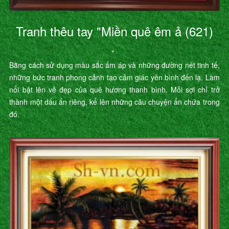
Tranh thêu tay "Miền quê êm ả (621)
"
Bằng cách sử dụng màu sắc ấm áp và những đường nét tinh tế,
những bức tranh phong cảnh tạo cảm giác yên bình đến lạ. Làm
nổi bật lên vẻ đẹp của quê hương thanh bình. Mỗi sợi chỉ trở
thành một dấu ấn riêng, kể lên những câu chuyện ẩn chứa trong
đó.