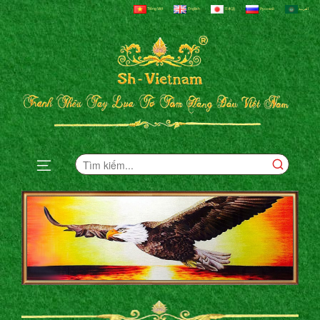
Tiếng Việt
English
日本語
Русский
العربية