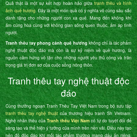
Quả thật là một sự kết hợp hoàn hảo giữa
tranh thêu và hình
ảnh quê hương
. Đây là một món quà có ý nghĩa vô cùng sâu sắc
dành tặng cho những người con xa quê. Mang đến không khí
ấm cúng hòa cùng với không gian sống quen thuộc, ấm áp tình
người.
Tranh thêu tay phong cảnh quê hương
không chỉ là tác phẩm
nghệ thuật độc đáo mà còn là sự kỷ niệm về quê hương, là
nguồn cảm hứng vô tận cho những người yêu thủ công và trân
trọng giá trị đơn sơ của cuộc sống nông thôn.
Tranh thêu tay nghệ thuật độc
đáo
Cùng thưởng ngoạn Tranh Thêu Tay Việt Nam trong bộ sưu tập
tranh thêu tay nghệ thuật
của thương hiệu tranh Sh Vietnam.
Nghệ nhân thêu của
Tranh thêu Việt Nam
có tự do tuyệt đối để
sáng tạo và thể hiện ý tưởng của mình trên nền vải. Điều này tạo
nên độ độc đáo khi mỗi tác phẩm thường mang dấu ấn riêng,