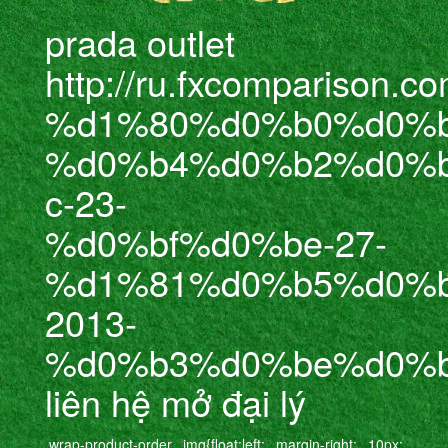
prada outlet
http://ru.fxcomparison.c
%d1%80%d0%b0%d0%
%d0%b4%d0%b2%d0%b
c-23-
%d0%bf%d0%be-27-
%d1%81%d0%b5%d0%b
2013-
%d0%b3%d0%be%d0%b
liên hệ mở đại lý
.wrap-product-order img{float:left; margin-right: 10px;