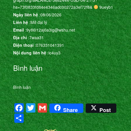
hs=73f0833fd84e4346adc00272a3ef72f8&
9ueyb1
Ngày liên hệ
:08/06/2026
Liên hệ
:Mở đại lý
Email
:9y86i12aj0a3ig@wshu.net
Địa chỉ
:7waa31
Điện thoại
:076331041391
Nội dung liên hệ
:ic4uy3
Bình luận
Bình luận
Facebook
Twitter
Gmail
Share
Post
Share