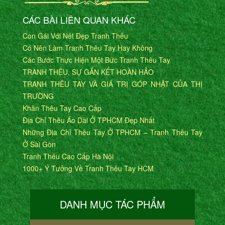
CÁC BÀI LIÊN QUAN KHÁC
Con Gái Với Nét Đẹp Tranh Thêu
Có Nên Làm Tranh Thêu Tay Hay Không
Các Bước Thực Hiện Một Bức Tranh Thêu Tay
TRANH THÊU, SỰ GẮN KẾT HOÀN HẢO
TRANH THÊU TAY VÀ GIÁ TRỊ GÓP NHẬT CỦA THỊ
TRƯỜNG
Khăn Thêu Tay Cao Cấp
Địa Chỉ Thêu Áo Dài Ở TPHCM Đẹp Nhất
Những Địa Chỉ Thêu Tay Ở TPHCM – Tranh Thêu Tay
Ở Sài Gòn
Tranh Thêu Cao Cấp Hà Nội
1000+ Ý Tưởng Về Tranh Thêu Tay HCM
DANH MỤC TÁC PHẨM