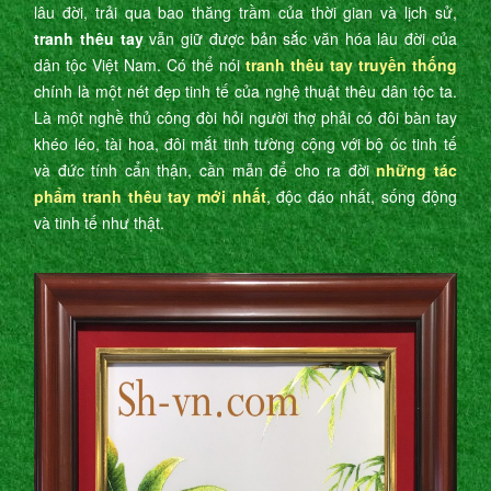
lâu đời, trải qua bao thăng trầm của thời gian và lịch sử,
tranh thêu tay
vẫn giữ được bản sắc văn hóa lâu đời của
dân tộc Việt Nam. Có thể nói
tranh thêu tay truyền thống
chính là một nét đẹp tinh tế của nghệ thuật thêu dân tộc ta.
Là một nghề thủ công đòi hỏi người thợ phải có đôi bàn tay
khéo léo, tài hoa, đôi mắt tinh tường cộng với bộ óc tinh tế
và đức tính cẩn thận, cần mẫn để cho ra đời
những tác
phẩm tranh thêu tay mới nhất
, độc đáo nhất, sống động
và tinh tế như thật.