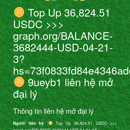
Top Up 36,824.51
USDC >>>
graph.org/BALANCE-
3682444-USD-04-21-
3?
hs=73f0833fd84e4346ad
9ueyb1 liên hệ mở
đại lý
Thông tin liên hệ mở đại lý
Người liên hệ
:
Top Up 36,824.51 USDC >>>
graph.org/BALANCE-3682444-USD-04-21-3?