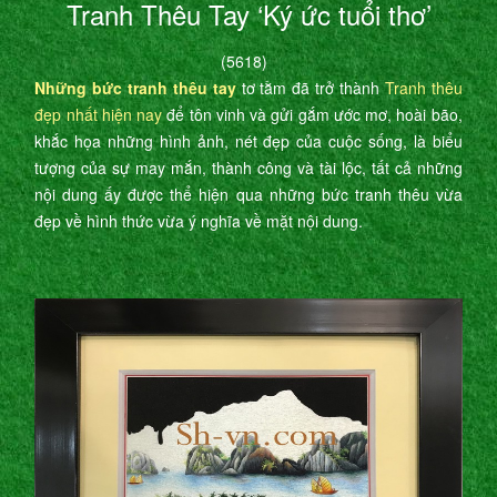
Tranh Thêu Tay ‘Ký ức tuổi thơ’
(5618)
Những bức tranh thêu tay
tơ tằm đã trở thành
Tranh thêu
đẹp nhất hiện nay
để tôn vinh và gửi gắm ước mơ, hoài bão,
khắc họa những hình ảnh, nét đẹp của cuộc sống, là biểu
tượng của sự may mắn, thành công và tài lộc, tất cả những
nội dung ấy được thể hiện qua những bức tranh thêu vừa
đẹp về hình thức vừa ý nghĩa về mặt nội dung.