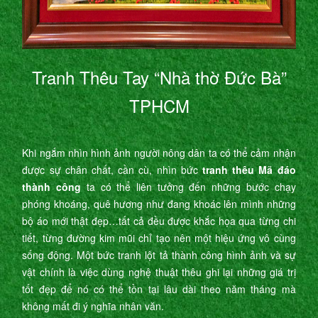
Tranh Thêu Tay “Nhà thờ Đức Bà”
TPHCM
Khi ngắm nhìn hình ảnh người nông dân ta có thể cảm nhận
được sự chân chất, cần cù, nhìn bức
tranh thêu Mã đáo
thành công
ta có thể liên tưởng đến những bước chạy
phóng khoáng, quê hương như đang khoác lên mình những
bộ áo mới thật đẹp…tất cả đều được khắc họa qua từng chi
tiết, từng đường kim mũi chỉ tạo nên một hiệu ứng vô cùng
sống động. Một bức tranh lột tả thành công hình ảnh và sự
vật chính là việc dùng nghệ thuật thêu ghi lại những giá trị
tốt đẹp để nó có thể tồn tại lâu dài theo năm tháng mà
không mất đi ý nghĩa nhân văn.