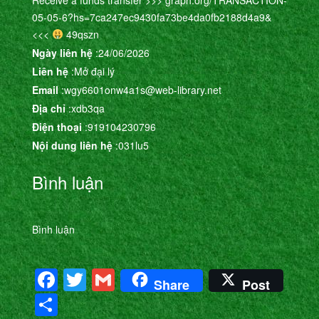
05-05-6?hs=7ca247ec9430fa73be4da0fb2188d4a9&
<<<
49qszn
Ngày liên hệ
:24/06/2026
Liên hệ
:Mở đại lý
Email
:wgy6601onw4a1s@web-library.net
Địa chỉ
:xdb3qa
Điện thoại
:919104230796
Nội dung liên hệ
:031lu5
Bình luận
Bình luận
Facebook
Twitter
Gmail
Share
Post
Share