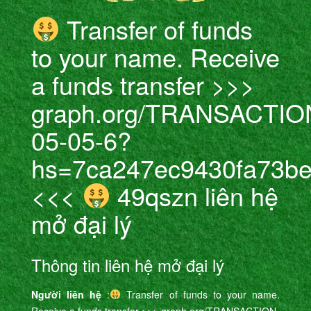
Transfer of funds
to your name. Receive
a funds transfer >>>
graph.org/TRANSACTIO
05-05-6?
hs=7ca247ec9430fa73b
<<<
49qszn liên hệ
mở đại lý
Thông tin liên hệ mở đại lý
Người liên hệ
:
Transfer of funds to your name.
Receive a funds transfer >>> graph.org/TRANSACTION-