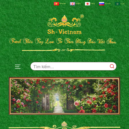
Tiếng Việt
English
日本語
Русский
العربية