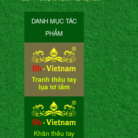
DANH MỤC TÁC
PHẨM
Tranh thêu tay
lụa tơ tằm
Khăn thêu tay