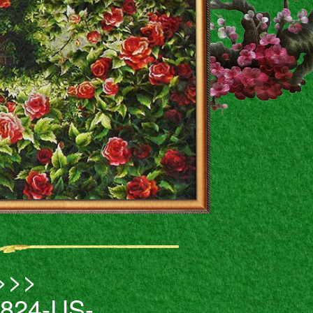
 >>>
824-US-