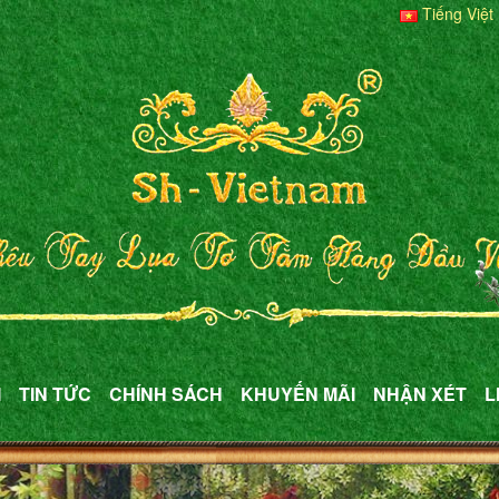
Tiếng Việt
M
TIN TỨC
CHÍNH SÁCH
KHUYẾN MÃI
NHẬN XÉT
L