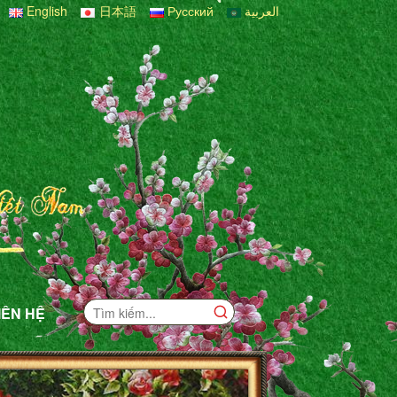
English
日本語
Русский
العربية
IÊN HỆ