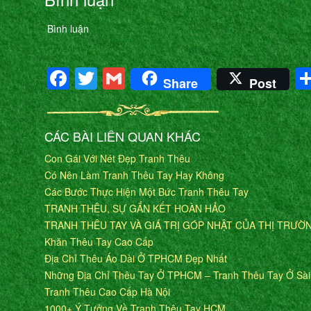
Bình luận
Facebook
Twitter
Gmail
Share
Post
CÁC BÀI LIÊN QUAN KHÁC
Con Gái Với Nét Đẹp Tranh Thêu
Có Nên Làm Tranh Thêu Tay Hay Không
Các Bước Thực Hiện Một Bức Tranh Thêu Tay
TRANH THÊU, SỰ GẮN KẾT HOÀN HẢO
TRANH THÊU TAY VÀ GIÁ TRỊ GÓP NHẬT CỦA THỊ TRƯỜ
Khăn Thêu Tay Cao Cấp
Địa Chỉ Thêu Áo Dài Ở TPHCM Đẹp Nhất
Những Địa Chỉ Thêu Tay Ở TPHCM – Tranh Thêu Tay Ở Sà
Tranh Thêu Cao Cấp Hà Nội
1000+ Ý Tưởng Về Tranh Thêu Tay HCM