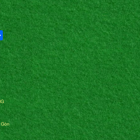
Share
NG
i Gòn