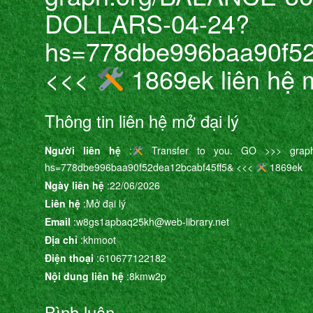
DOLLARS-04-24?
hs=778dbe996baa90f52
<<<
1869ek liên hệ m
Thông tin liên hệ mở đại lý
Người liên hệ
:
Transfer to you. GO >>> graph
hs=778dbe996baa90f52dea12bcabf45ff5& <<<
1869ek
Ngày liên hệ
:22/06/2026
Liên hệ
:Mở đại lý
Email
:w8gs1apbaq25kh@web-library.net
Địa chỉ
:khmoot
Điện thoại
:610677122182
Nội dung liên hệ
:8kmw2p
Bình luận