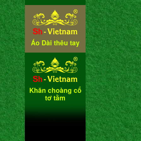
Áo Dài thêu tay
Khăn choàng cổ
tơ tằm