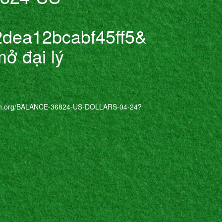
dea12bcabf45ff5&
ở đại lý
.org/BALANCE-36824-US-DOLLARS-04-24?