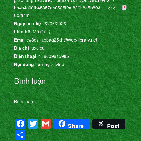
hs=b4c00fb45857ea6525f2af836b8a5b89& <<<
0oranm
Ngày liên hệ
:22/06/2026
Liên hệ
:Mở đại lý
Email
:w8gs1apbaq25kh@web-library.net
Địa chỉ
:ux6lou
Điện thoại
:156609615985
Nội dung liên hệ
:olvfnd
Bình luận
Bình luận
Facebook
Twitter
Gmail
Share
Post
Share