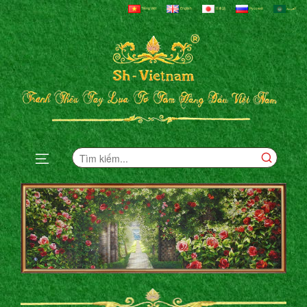
Tiếng Việt
English
日本語
Русский
العربية