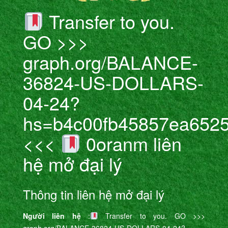
Transfer to you.
GO >>>
graph.org/BALANCE-
36824-US-DOLLARS-
04-24?
hs=b4c00fb45857ea652
<<<
0oranm liên
hệ mở đại lý
Thông tin liên hệ mở đại lý
Người liên hệ
:
Transfer to you. GO >>>
graph.org/BALANCE-36824-US-DOLLARS-04-24?