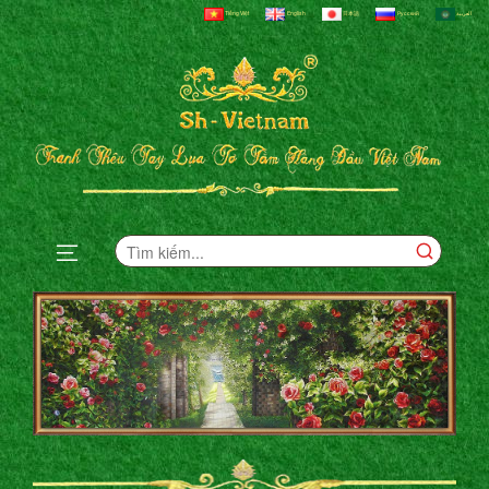
Tiếng Việt
English
日本語
Русский
العربية