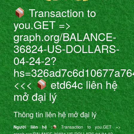
Transaction to
you.GET =>
graph.org/BALANCE-
36824-US-DOLLARS-
04-24-2?
hs=326ad7c6d10677a76
<<<
etd64c liên hệ
mở đại lý
Thông tin liên hệ mở đại lý
Người liên hệ
:
Transaction to you.GET =>
graph.org/BALANCE-36824-US-DOLLARS-04-24-2?