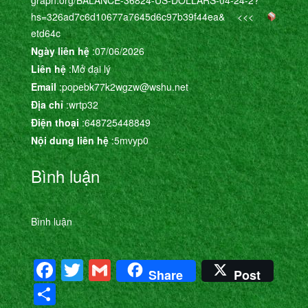
hs=326ad7c6d10677a7645d6c97b39f44ea& <<<
etd64c
Ngày liên hệ
:07/06/2026
Liên hệ
:Mở đại lý
Email
:popebk77k2wgzw@wshu.net
Địa chỉ
:wrtp32
Điện thoại
:648725448849
Nội dung liên hệ
:5mvyp0
Bình luận
Bình luận
Facebook
Twitter
Gmail
Share
Post
Share