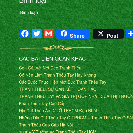
Bình luận
Facebook
Twitter
Gmail
Share
Post
CÁC BÀI LIÊN QUAN KHÁC
Con Gái Với Nét Đẹp Tranh Thêu
Có Nên Làm Tranh Thêu Tay Hay Không
Các Bước Thực Hiện Một Bức Tranh Thêu Tay
TRANH THÊU, SỰ GẮN KẾT HOÀN HẢO
TRANH THÊU TAY VÀ GIÁ TRỊ GÓP NHẬT CỦA THỊ TRƯỜ
Khăn Thêu Tay Cao Cấp
Địa Chỉ Thêu Áo Dài Ở TPHCM Đẹp Nhất
Những Địa Chỉ Thêu Tay Ở TPHCM – Tranh Thêu Tay Ở Sà
Tranh Thêu Cao Cấp Hà Nội
1000+ Ý Tưởng Về Tranh Thêu Tay HCM