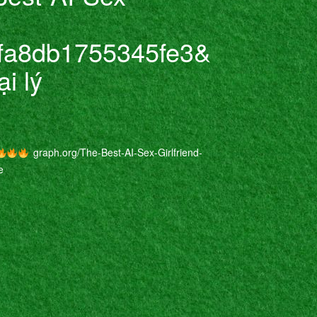
fa8db1755345fe3&
i lý
graph.org/The-Best-AI-Sex-Girlfriend-
e