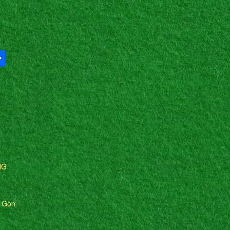
Share
NG
i Gòn