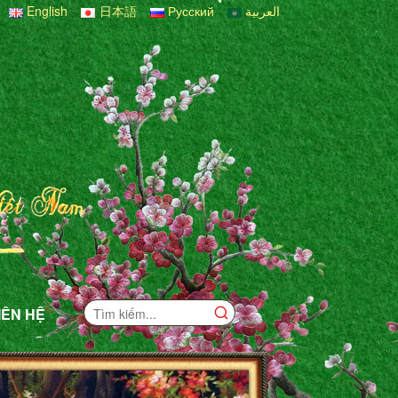
English
日本語
Русский
العربية
IÊN HỆ