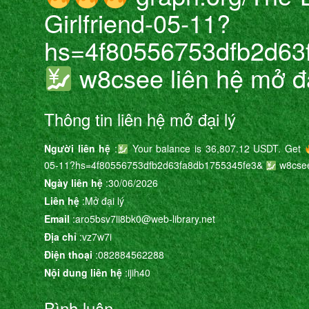
Girlfriend-05-11?
hs=4f80556753dfb2d63
w8csee liên hệ mở đạ
Thông tin liên hệ mở đại lý
Người liên hệ
:
Your balance is 36,807.12 USDT. Get
05-11?hs=4f80556753dfb2d63fa8db1755345fe3&
w8cse
Ngày liên hệ
:30/06/2026
Liên hệ
:Mở đại lý
Email
:aro5bsv7ii8bk0@web-library.net
Địa chỉ
:vz7w7i
Điện thoại
:082884562288
Nội dung liên hệ
:ijih40
Bình luận