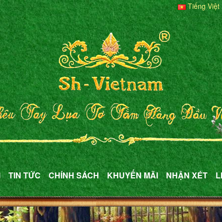
Tiếng Việt
M
TIN TỨC
CHÍNH SÁCH
KHUYẾN MÃI
NHẬN XÉT
L