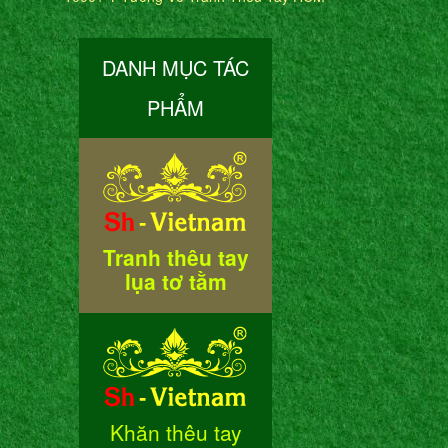
DANH MỤC TÁC
PHẨM
Tranh thêu tay
lụa tơ tằm
Khăn thêu tay