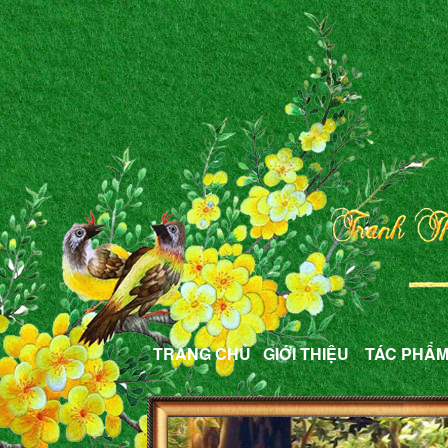
TRANG CHỦ
GIỚI THIỆU
TÁC PHẨ