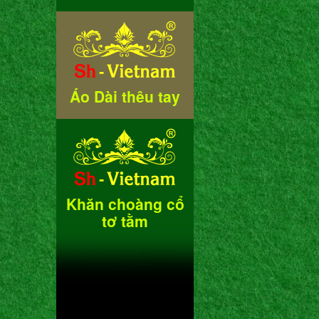
Áo Dài thêu tay
Khăn choàng cổ
tơ tằm