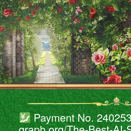
Payment No. 24025
graph.org/The-Best-AI-S