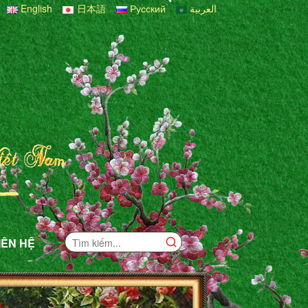
English
日本語
Русский
العربية
IÊN HỆ