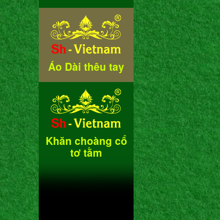
Áo Dài thêu tay
Khăn choàng cổ
tơ tằm