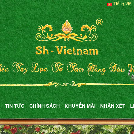
Tiếng Việt
M
TIN TỨC
CHÍNH SÁCH
KHUYẾN MÃI
NHẬN XÉT
L