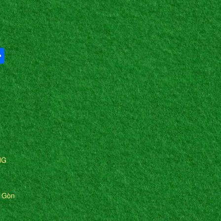
Share
NG
i Gòn