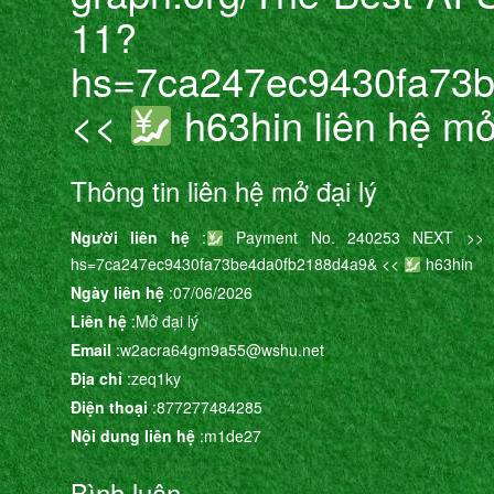
11?
hs=7ca247ec9430fa73
<<
h63hin liên hệ mở
Thông tin liên hệ mở đại lý
Người liên hệ
:
Payment No. 240253 NEXT >> graph
hs=7ca247ec9430fa73be4da0fb2188d4a9& <<
h63hin
Ngày liên hệ
:07/06/2026
Liên hệ
:Mở đại lý
Email
:w2acra64gm9a55@wshu.net
Địa chỉ
:zeq1ky
Điện thoại
:877277484285
Nội dung liên hệ
:m1de27
Bình luận