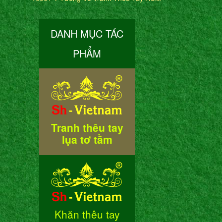
DANH MỤC TÁC
PHẨM
Tranh thêu tay
lụa tơ tằm
Khăn thêu tay