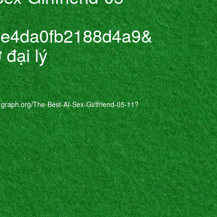
be4da0fb2188d4a9&
 đại lý
.org/The-Best-AI-Sex-Girlfriend-05-11?