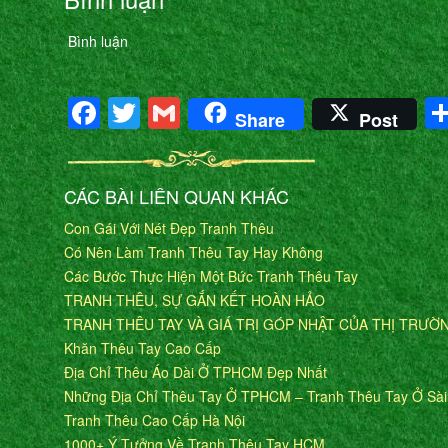
Bình luận
Facebook
Twitter
Gmail
Share
Post
CÁC BÀI LIÊN QUAN KHÁC
Con Gái Với Nét Đẹp Tranh Thêu
Có Nên Làm Tranh Thêu Tay Hay Không
Các Bước Thực Hiện Một Bức Tranh Thêu Tay
TRANH THÊU, SỰ GẮN KẾT HOÀN HẢO
TRANH THÊU TAY VÀ GIÁ TRỊ GÓP NHẬT CỦA THỊ TRƯỜ
Khăn Thêu Tay Cao Cấp
Địa Chỉ Thêu Áo Dài Ở TPHCM Đẹp Nhất
Những Địa Chỉ Thêu Tay Ở TPHCM – Tranh Thêu Tay Ở Sà
Tranh Thêu Cao Cấp Hà Nội
1000+ Ý Tưởng Về Tranh Thêu Tay HCM