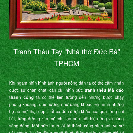
Tranh Thêu Tay “Nhà thờ Đức Bà”
TPHCM
Khi ngắm nhìn hình ảnh người nông dân ta có thể cảm nhận
được sự chân chất, cần cù, nhìn bức
tranh thêu Mã đáo
thành công
ta có thể liên tưởng đến những bước chạy
phóng khoáng, quê hương như đang khoác lên mình những
bộ áo mới thật đẹp…tất cả đều được khắc họa qua từng chi
tiết, từng đường kim mũi chỉ tạo nên một hiệu ứng vô cùng
sống động. Một bức tranh lột tả thành công hình ảnh và sự
vật chính là việc dùng nghệ thuật thêu ghi lại những giá trị