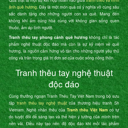
Quả thật là một sự kết hợp hoàn hảo giữa
tranh thêu và hình
ảnh quê hương
. Đây là một món quà có ý nghĩa vô cùng sâu
sắc dành tặng cho những người con xa quê. Mang đến
không khí ấm cúng hòa cùng với không gian sống quen
thuộc, ấm áp tình người.
Tranh thêu tay phong cảnh quê hương
không chỉ là tác
phẩm nghệ thuật độc đáo mà còn là sự kỷ niệm về quê
hương, là nguồn cảm hứng vô tận cho những người yêu thủ
công và trân trọng giá trị đơn sơ của cuộc sống nông thôn.
Tranh thêu tay nghệ thuật
độc đáo
Cùng thưởng ngoạn Tranh Thêu Tay Việt Nam trong bộ sưu
tập
tranh thêu tay nghệ thuật
của thương hiệu tranh Sh
Vietnam. Nghệ nhân thêu của
Tranh thêu Việt Nam
có tự
do tuyệt đối để sáng tạo và thể hiện ý tưởng của mình trên
nền vải. Điều này tạo nên độ độc đáo khi mỗi tác phẩm