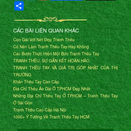
Share
CÁC BÀI LIÊN QUAN KHÁC
Con Gái Với Nét Đẹp Tranh Thêu
Có Nên Làm Tranh Thêu Tay Hay Không
Các Bước Thực Hiện Một Bức Tranh Thêu Tay
TRANH THÊU, SỰ GẮN KẾT HOÀN HẢO
TRANH THÊU TAY VÀ GIÁ TRỊ GÓP NHẬT CỦA THỊ
TRƯỜNG
Khăn Thêu Tay Cao Cấp
Địa Chỉ Thêu Áo Dài Ở TPHCM Đẹp Nhất
Những Địa Chỉ Thêu Tay Ở TPHCM – Tranh Thêu Tay
Ở Sài Gòn
Tranh Thêu Cao Cấp Hà Nội
1000+ Ý Tưởng Về Tranh Thêu Tay HCM