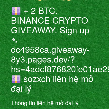
+ 2 BTC.
BINANCE CRYPTO
GIVEAWAY. Sign up
➴
dc4958ca.giveaway-
8y3.pages.dev/?
hs=4adcf876820fe01ae2
sozxch liên hệ mở
đại lý
Thông tin liên hệ mở đại lý