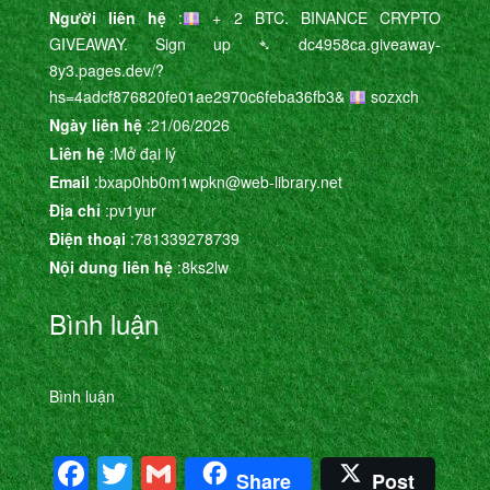
Người liên hệ
:
+ 2 BTC. BINANCE CRYPTO
GIVEAWAY. Sign up ➴ dc4958ca.giveaway-
8y3.pages.dev/?
hs=4adcf876820fe01ae2970c6feba36fb3&
sozxch
Ngày liên hệ
:21/06/2026
Liên hệ
:Mở đại lý
Email
:bxap0hb0m1wpkn@web-library.net
Địa chỉ
:pv1yur
Điện thoại
:781339278739
Nội dung liên hệ
:8ks2lw
Bình luận
Bình luận
Facebook
Twitter
Gmail
Share
Post