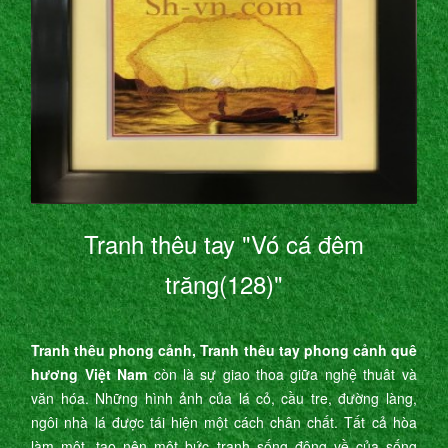
Tranh thêu tay "Vó cá đêm
trăng(128)"
Tranh thêu phong cảnh, Tranh thêu tay phong cảnh quê
hương Việt Nam
còn là sự giao thoa giữa nghệ thuât và
văn hóa. Những hình ảnh của lá cỏ, cầu tre, đường làng,
ngôi nhà lá được tái hiện một cách chân chất. Tất cả hòa
làm một, tạo nên một bức tranh sống động về của sống