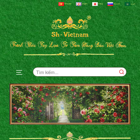
Tiếng Việt
English
日本語
Русский
العربية