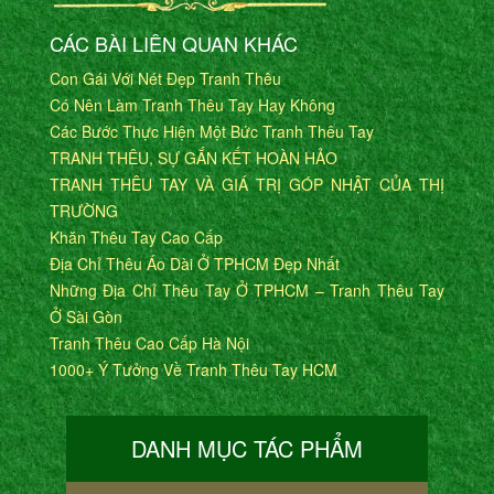
CÁC BÀI LIÊN QUAN KHÁC
Con Gái Với Nét Đẹp Tranh Thêu
Có Nên Làm Tranh Thêu Tay Hay Không
Các Bước Thực Hiện Một Bức Tranh Thêu Tay
TRANH THÊU, SỰ GẮN KẾT HOÀN HẢO
TRANH THÊU TAY VÀ GIÁ TRỊ GÓP NHẬT CỦA THỊ
TRƯỜNG
Khăn Thêu Tay Cao Cấp
Địa Chỉ Thêu Áo Dài Ở TPHCM Đẹp Nhất
Những Địa Chỉ Thêu Tay Ở TPHCM – Tranh Thêu Tay
Ở Sài Gòn
Tranh Thêu Cao Cấp Hà Nội
1000+ Ý Tưởng Về Tranh Thêu Tay HCM
DANH MỤC TÁC PHẨM