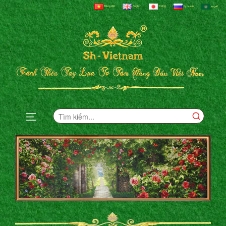
Tiếng Việt
English
日本語
Русский
العربية