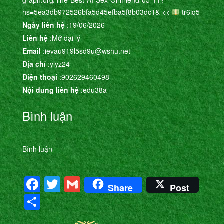
hs=5ea3db972526bfa5d45efba5f8b03dc1& <<
tr6iq5
Ngày liên hệ
:19/06/2026
Liên hệ
:Mở đại lý
Email
:ievau919l5sd9u@wshu.net
Địa chỉ
:ylyz24
Điện thoại
:902629460498
Nội dung liên hệ
:edu38a
Bình luận
Bình luận
Facebook
Twitter
Gmail
Share
Post
Share