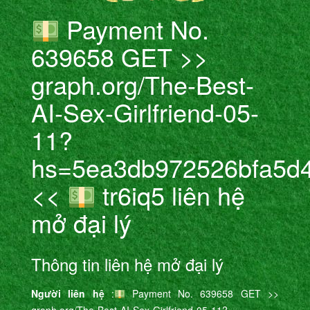
Payment No.
639658 GET >>
graph.org/The-Best-
AI-Sex-Girlfriend-05-
11?
hs=5ea3db972526bfa5d
<<
tr6iq5 liên hệ
mở đại lý
Thông tin liên hệ mở đại lý
Người liên hệ
:
Payment No. 639658 GET >>
graph.org/The-Best-AI-Sex-Girlfriend-05-11?