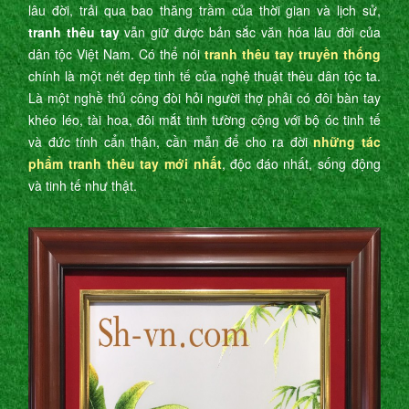
lâu đời, trải qua bao thăng trầm của thời gian và lịch sử,
tranh thêu tay
vẫn giữ được bản sắc văn hóa lâu đời của
dân tộc Việt Nam. Có thể nói
tranh thêu tay truyền thống
chính là một nét đẹp tinh tế của nghệ thuật thêu dân tộc ta.
Là một nghề thủ công đòi hỏi người thợ phải có đôi bàn tay
khéo léo, tài hoa, đôi mắt tinh tường cộng với bộ óc tinh tế
và đức tính cẩn thận, cần mẫn để cho ra đời
những tác
phẩm tranh thêu tay mới nhất
, độc đáo nhất, sống động
và tinh tế như thật.