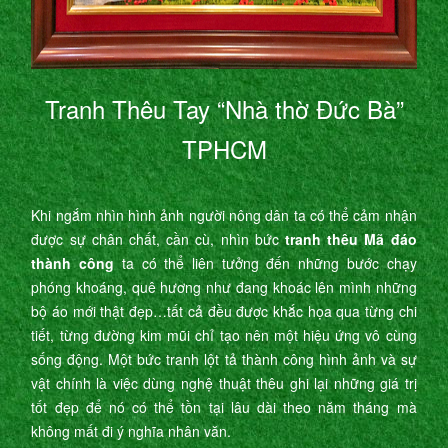
Tranh Thêu Tay “Nhà thờ Đức Bà”
TPHCM
Khi ngắm nhìn hình ảnh người nông dân ta có thể cảm nhận
được sự chân chất, cần cù, nhìn bức
tranh thêu Mã đáo
thành công
ta có thể liên tưởng đến những bước chạy
phóng khoáng, quê hương như đang khoác lên mình những
bộ áo mới thật đẹp…tất cả đều được khắc họa qua từng chi
tiết, từng đường kim mũi chỉ tạo nên một hiệu ứng vô cùng
sống động. Một bức tranh lột tả thành công hình ảnh và sự
vật chính là việc dùng nghệ thuật thêu ghi lại những giá trị
tốt đẹp để nó có thể tồn tại lâu dài theo năm tháng mà
không mất đi ý nghĩa nhân văn.