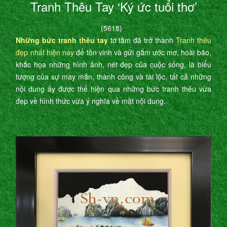
Tranh Thêu Tay ‘Ký ức tuổi thơ’
(5618)
Những bức tranh thêu tay
tơ tằm đã trở thành
Tranh thêu
đẹp nhất hiện nay
để tôn vinh và gửi gắm ước mơ, hoài bão,
khắc họa những hình ảnh, nét đẹp của cuộc sống, là biểu
tượng của sự may mắn, thành công và tài lộc, tất cả những
nội dung ấy được thể hiện qua những bức tranh thêu vừa
đẹp về hình thức vừa ý nghĩa về mặt nội dung.