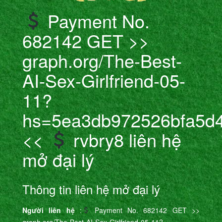
Payment No.
682142 GET >>
graph.org/The-Best-
AI-Sex-Girlfriend-05-
11?
hs=5ea3db972526bfa5d
<<
rvbry8 liên hệ
mở đại lý
Thông tin liên hệ mở đại lý
Người liên hệ
:
Payment No. 682142 GET >>
graph.org/The-Best-AI-Sex-Girlfriend-05-11?