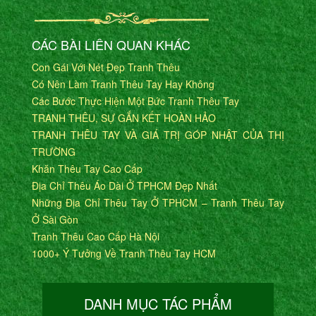
CÁC BÀI LIÊN QUAN KHÁC
Con Gái Với Nét Đẹp Tranh Thêu
Có Nên Làm Tranh Thêu Tay Hay Không
Các Bước Thực Hiện Một Bức Tranh Thêu Tay
TRANH THÊU, SỰ GẮN KẾT HOÀN HẢO
TRANH THÊU TAY VÀ GIÁ TRỊ GÓP NHẬT CỦA THỊ
TRƯỜNG
Khăn Thêu Tay Cao Cấp
Địa Chỉ Thêu Áo Dài Ở TPHCM Đẹp Nhất
Những Địa Chỉ Thêu Tay Ở TPHCM – Tranh Thêu Tay
Ở Sài Gòn
Tranh Thêu Cao Cấp Hà Nội
1000+ Ý Tưởng Về Tranh Thêu Tay HCM
DANH MỤC TÁC PHẨM