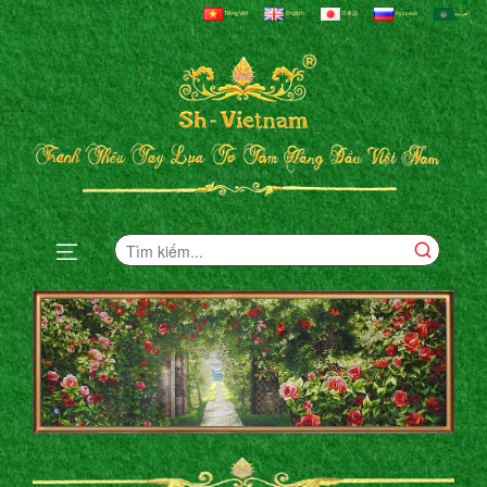
Tiếng Việt
English
日本語
Русский
العربية