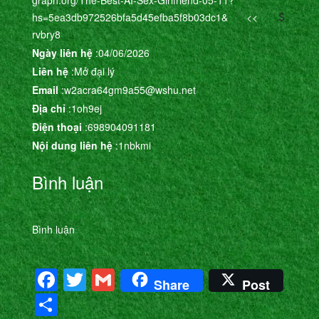
hs=5ea3db972526bfa5d45efba5f8b03dc1& <<
rvbry8
Ngày liên hệ
:04/06/2026
Liên hệ
:Mở đại lý
Email
:w2acra64gm9a55@wshu.net
Địa chỉ
:1oh9ej
Điện thoại
:698904091181
Nội dung liên hệ
:1nbkmi
Bình luận
Bình luận
Facebook
Twitter
Gmail
Share
Post
Share