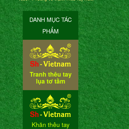
DANH MỤC TÁC
PHẨM
Tranh thêu tay
lụa tơ tằm
Khăn thêu tay