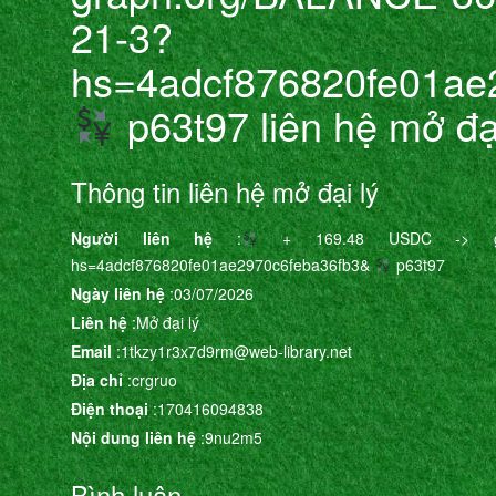
21-3?
hs=4adcf876820fe01ae
p63t97 liên hệ mở đại
Thông tin liên hệ mở đại lý
Người liên hệ
:
+ 169.48 USDC -> graph.
hs=4adcf876820fe01ae2970c6feba36fb3&
p63t97
Ngày liên hệ
:03/07/2026
Liên hệ
:Mở đại lý
Email
:1tkzy1r3x7d9rm@web-library.net
Địa chỉ
:crgruo
Điện thoại
:170416094838
Nội dung liên hệ
:9nu2m5
Bình luận