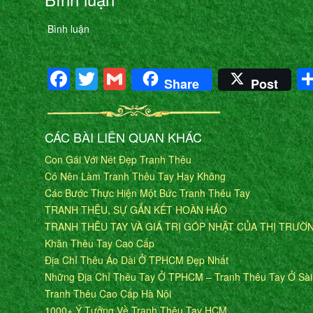
Bình luận
Facebook
Twitter
Gmail
Share
Post
CÁC BÀI LIÊN QUAN KHÁC
Con Gái Với Nét Đẹp Tranh Thêu
Có Nên Làm Tranh Thêu Tay Hay Không
Các Bước Thực Hiện Một Bức Tranh Thêu Tay
TRANH THÊU, SỰ GẮN KẾT HOÀN HẢO
TRANH THÊU TAY VÀ GIÁ TRỊ GÓP NHẬT CỦA THỊ TRƯỜ
Khăn Thêu Tay Cao Cấp
Địa Chỉ Thêu Áo Dài Ở TPHCM Đẹp Nhất
Những Địa Chỉ Thêu Tay Ở TPHCM – Tranh Thêu Tay Ở Sà
Tranh Thêu Cao Cấp Hà Nội
1000+ Ý Tưởng Về Tranh Thêu Tay HCM