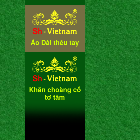
Áo Dài thêu tay
Khăn choàng cổ
tơ tằm