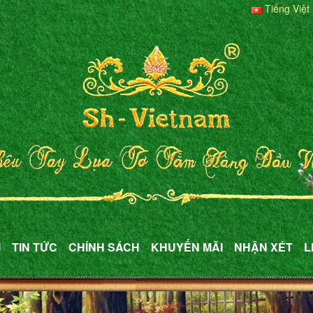
Tiếng Việt
M
TIN TỨC
CHÍNH SÁCH
KHUYẾN MÃI
NHẬN XÉT
L