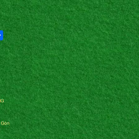
Share
NG
i Gòn