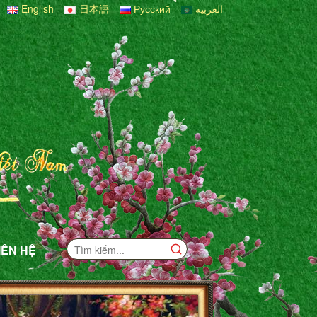
English
日本語
Русский
العربية
IÊN HỆ