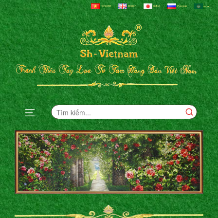
Tiếng Việt
English
日本語
Русский
العربية