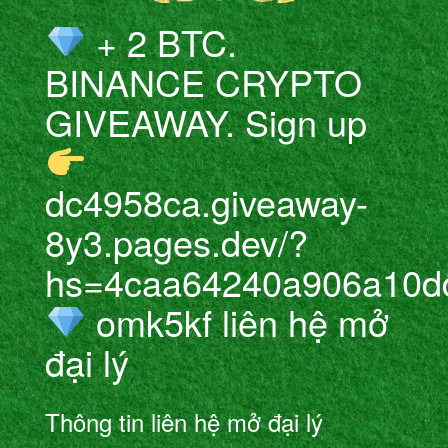
+ 2 BTC.
BINANCE CRYPTO
GIVEAWAY. Sign up
dc4958ca.giveaway-
8y3.pages.dev/?
hs=4caa64240a906a10d
omk5kf liên hệ mở
đại lý
Thông tin liên hệ mở đại lý