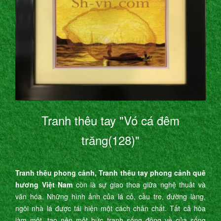
Tranh thêu tay "Vó cá đêm
trăng(128)"
Tranh thêu phong cảnh, Tranh thêu tay phong cảnh quê
hương Việt Nam
còn là sự giao thoa giữa nghệ thuât và
văn hóa. Những hình ảnh của lá cỏ, cầu tre, đường làng,
ngôi nhà lá được tái hiện một cách chân chất. Tất cả hòa
làm một, tạo nên một bức tranh sống động về của sống