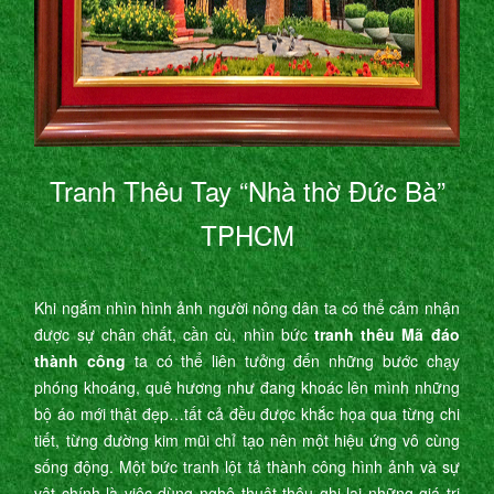
Tranh Thêu Tay “Nhà thờ Đức Bà”
TPHCM
Khi ngắm nhìn hình ảnh người nông dân ta có thể cảm nhận
được sự chân chất, cần cù, nhìn bức
tranh thêu Mã đáo
thành công
ta có thể liên tưởng đến những bước chạy
phóng khoáng, quê hương như đang khoác lên mình những
bộ áo mới thật đẹp…tất cả đều được khắc họa qua từng chi
tiết, từng đường kim mũi chỉ tạo nên một hiệu ứng vô cùng
sống động. Một bức tranh lột tả thành công hình ảnh và sự
vật chính là việc dùng nghệ thuật thêu ghi lại những giá trị