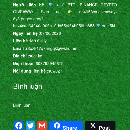
Người liên hệ
:
+ 2 BTC. BINANCE CRYPTO
GIVEAWAY. Sign up
dc4958ca.giveaway-
8y3.pages.dev/?
hs=4caa64240a906a10dd55ef64b959bc85&
omk5kf
Ngày liên hệ
:07/06/2026
Liên hệ
:Mở đại lý
Email
:r8qzk47q7angqk@wshu.net
Địa chỉ
:s0o1kd
Điện thoại
:603792945675
Nội dung liên hệ
:s0w027
Bình luận
Bình luận
Facebook
Twitter
Gmail
Share
Post