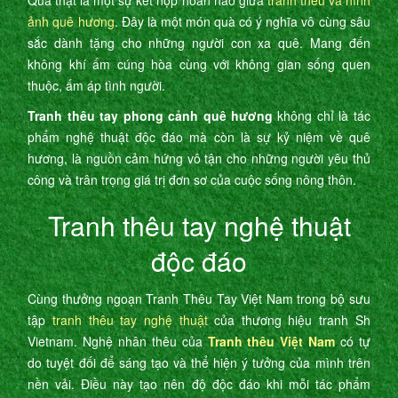
Quả thật là một sự kết hợp hoàn hảo giữa
tranh thêu và hình
ảnh quê hương
. Đây là một món quà có ý nghĩa vô cùng sâu
sắc dành tặng cho những người con xa quê. Mang đến
không khí ấm cúng hòa cùng với không gian sống quen
thuộc, ấm áp tình người.
Tranh thêu tay phong cảnh quê hương
không chỉ là tác
phẩm nghệ thuật độc đáo mà còn là sự kỷ niệm về quê
hương, là nguồn cảm hứng vô tận cho những người yêu thủ
công và trân trọng giá trị đơn sơ của cuộc sống nông thôn.
Tranh thêu tay nghệ thuật
độc đáo
Cùng thưởng ngoạn Tranh Thêu Tay Việt Nam trong bộ sưu
tập
tranh thêu tay nghệ thuật
của thương hiệu tranh Sh
Vietnam. Nghệ nhân thêu của
Tranh thêu Việt Nam
có tự
do tuyệt đối để sáng tạo và thể hiện ý tưởng của mình trên
nền vải. Điều này tạo nên độ độc đáo khi mỗi tác phẩm