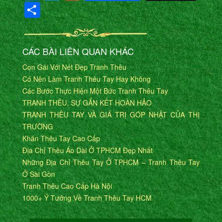
Share
CÁC BÀI LIÊN QUAN KHÁC
Con Gái Với Nét Đẹp Tranh Thêu
Có Nên Làm Tranh Thêu Tay Hay Không
Các Bước Thực Hiện Một Bức Tranh Thêu Tay
TRANH THÊU, SỰ GẮN KẾT HOÀN HẢO
TRANH THÊU TAY VÀ GIÁ TRỊ GÓP NHẬT CỦA THỊ
TRƯỜNG
Khăn Thêu Tay Cao Cấp
Địa Chỉ Thêu Áo Dài Ở TPHCM Đẹp Nhất
Những Địa Chỉ Thêu Tay Ở TPHCM – Tranh Thêu Tay
Ở Sài Gòn
Tranh Thêu Cao Cấp Hà Nội
1000+ Ý Tưởng Về Tranh Thêu Tay HCM