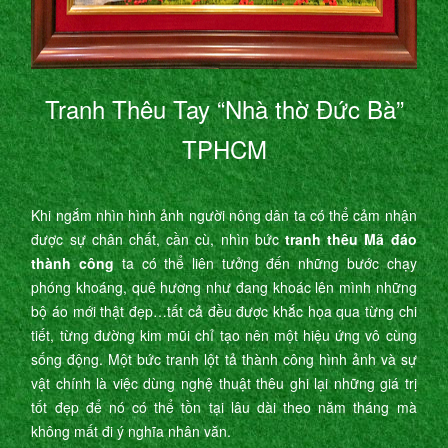
Tranh Thêu Tay “Nhà thờ Đức Bà”
TPHCM
Khi ngắm nhìn hình ảnh người nông dân ta có thể cảm nhận
được sự chân chất, cần cù, nhìn bức
tranh thêu Mã đáo
thành công
ta có thể liên tưởng đến những bước chạy
phóng khoáng, quê hương như đang khoác lên mình những
bộ áo mới thật đẹp…tất cả đều được khắc họa qua từng chi
tiết, từng đường kim mũi chỉ tạo nên một hiệu ứng vô cùng
sống động. Một bức tranh lột tả thành công hình ảnh và sự
vật chính là việc dùng nghệ thuật thêu ghi lại những giá trị
tốt đẹp để nó có thể tồn tại lâu dài theo năm tháng mà
không mất đi ý nghĩa nhân văn.