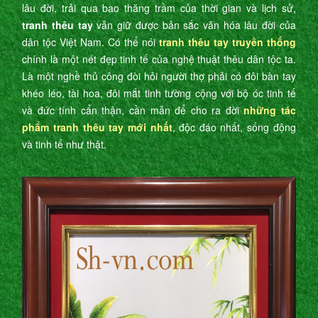
lâu đời, trải qua bao thăng trầm của thời gian và lịch sử,
tranh thêu tay
vẫn giữ được bản sắc văn hóa lâu đời của
dân tộc Việt Nam. Có thể nói
tranh thêu tay truyền thống
chính là một nét đẹp tinh tế của nghệ thuật thêu dân tộc ta.
Là một nghề thủ công đòi hỏi người thợ phải có đôi bàn tay
khéo léo, tài hoa, đôi mắt tinh tường cộng với bộ óc tinh tế
và đức tính cẩn thận, cần mẫn để cho ra đời
những tác
phẩm tranh thêu tay mới nhất
, độc đáo nhất, sống động
và tinh tế như thật.