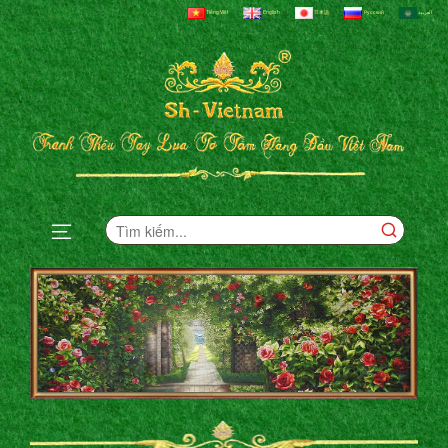
Tiếng Việt
English
日本語
Русский
العربية