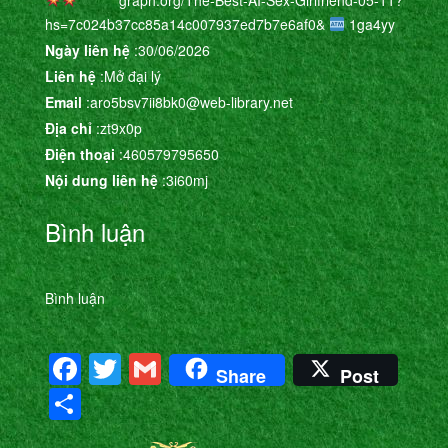
hs=7c024b37cc85a14c007937ed7b7e6af0&
1ga4yy
Ngày liên hệ
:30/06/2026
Liên hệ
:Mở đại lý
Email
:aro5bsv7ii8bk0@web-library.net
Địa chỉ
:zt9x0p
Điện thoại
:460579795650
Nội dung liên hệ
:3i60mj
Bình luận
Bình luận
Facebook
Twitter
Gmail
Share
Post
Share