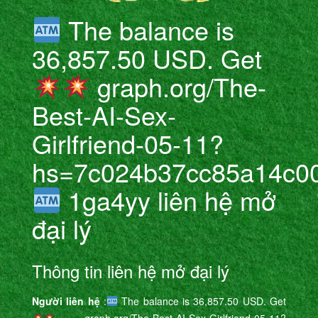
The balance is
36,857.50 USD. Get
graph.org/The-
Best-AI-Sex-
Girlfriend-05-11?
hs=7c024b37cc85a14c0
1ga4yy liên hệ mở
đại lý
Thông tin liên hệ mở đại lý
Người liên hệ
:
The balance is 36,857.50 USD. Get
graph.org/The-Best-AI-Sex-Girlfriend-05-11?