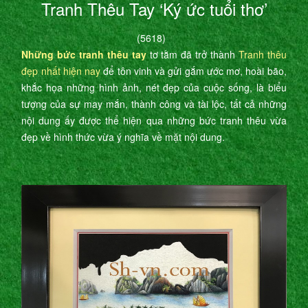
Tranh Thêu Tay ‘Ký ức tuổi thơ’
(5618)
Những bức tranh thêu tay
tơ tằm đã trở thành
Tranh thêu
đẹp nhất hiện nay
để tôn vinh và gửi gắm ước mơ, hoài bão,
khắc họa những hình ảnh, nét đẹp của cuộc sống, là biểu
tượng của sự may mắn, thành công và tài lộc, tất cả những
nội dung ấy được thể hiện qua những bức tranh thêu vừa
đẹp về hình thức vừa ý nghĩa về mặt nội dung.