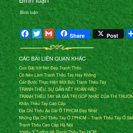
Bình luận
Facebook
Twitter
Gmail
Share
Post
CÁC BÀI LIÊN QUAN KHÁC
Con Gái Với Nét Đẹp Tranh Thêu
Có Nên Làm Tranh Thêu Tay Hay Không
Các Bước Thực Hiện Một Bức Tranh Thêu Tay
TRANH THÊU, SỰ GẮN KẾT HOÀN HẢO
TRANH THÊU TAY VÀ GIÁ TRỊ GÓP NHẬT CỦA THỊ TRƯỜ
Khăn Thêu Tay Cao Cấp
Địa Chỉ Thêu Áo Dài Ở TPHCM Đẹp Nhất
Những Địa Chỉ Thêu Tay Ở TPHCM – Tranh Thêu Tay Ở Sà
Tranh Thêu Cao Cấp Hà Nội
1000+ Ý Tưởng Về Tranh Thêu Tay HCM