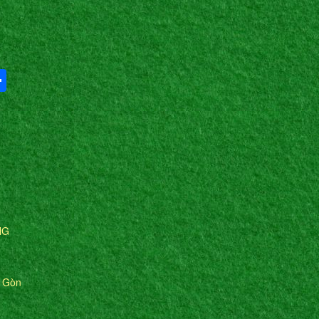
Share
NG
i Gòn