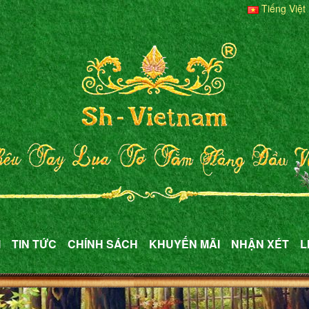
Tiếng Việt
M
TIN TỨC
CHÍNH SÁCH
KHUYẾN MÃI
NHẬN XÉT
L