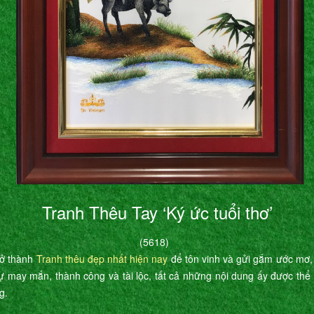
Tranh Thêu Tay ‘Ký ức tuổi thơ’
(5618)
rở thành
Tranh thêu đẹp nhất hiện nay
để tôn vinh và gửi gắm ước mơ,
ự may mắn, thành công và tài lộc, tất cả những nội dung ấy được th
g.