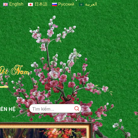
English
日本語
Русский
العربية
IÊN HỆ