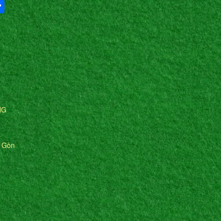
Share
NG
i Gòn