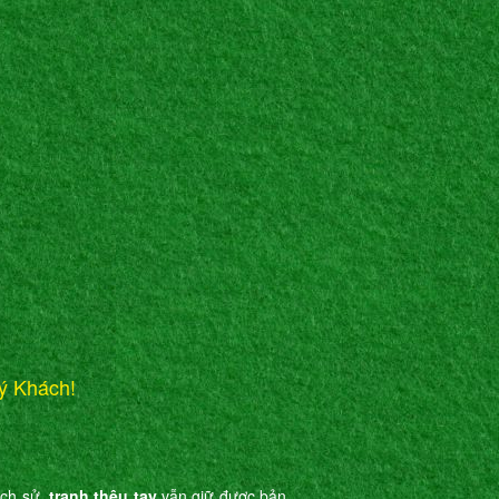
ý Khách!
ịch sử,
tranh thêu tay
vẫn giữ được bản