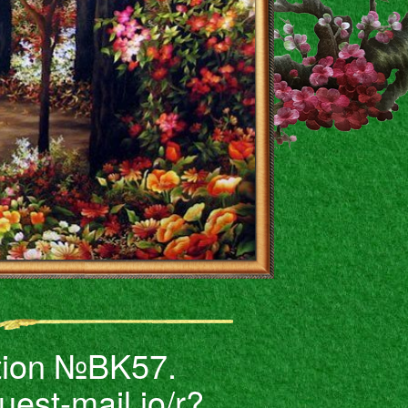
ction №BK57.
est-mail.io/r?