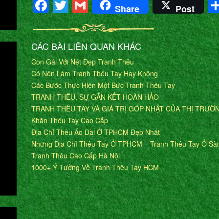
Facebook
Twitter
Gmail
Share
Post
CÁC BÀI LIÊN QUAN KHÁC
Con Gái Với Nét Đẹp Tranh Thêu
Có Nên Làm Tranh Thêu Tay Hay Không
Các Bước Thực Hiện Một Bức Tranh Thêu Tay
TRANH THÊU, SỰ GẮN KẾT HOÀN HẢO
TRANH THÊU TAY VÀ GIÁ TRỊ GÓP NHẬT CỦA THỊ TRƯỜ
Khăn Thêu Tay Cao Cấp
Địa Chỉ Thêu Áo Dài Ở TPHCM Đẹp Nhất
Những Địa Chỉ Thêu Tay Ở TPHCM – Tranh Thêu Tay Ở Sà
Tranh Thêu Cao Cấp Hà Nội
1000+ Ý Tưởng Về Tranh Thêu Tay HCM