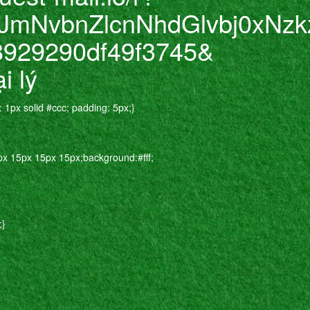
mNvbnZlcnNhdGlvbj0xNzk
8929290df49f3745&
i lý
: 1px solid #ccc; padding: 5px;}
px 15px 15px 15px;background:#fff;
;}