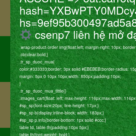
hash=YXBwPTY0MDcyJ
hs=9ef95b300497ad5a
m
csenp7 liên hệ mở đạ
.wrap-product-order img{float:left; margin-right: 10px; border
.cb{clear:bold;}
.tr_sp_duoc_mua{
color:#333333;border: 3px solid #EBEBEB;border-radius: 15
margin: 5px 0 10px 10px;width: 850px;padding:10px;
}
.tr_sp_duoc_mua_tittle{}
.images_cart{float: left; max-height: 116px;max-width: 116px
#sp_sp{font-size:20px; line-height: 17px;}
#sp_sp b{display:inline-block; width: 183px;}
#sp_sp p.info{border-bottom: 1px solid #ccc;}
table td, table th{padding:10px 5px;}
table th{font-weight: bold;}