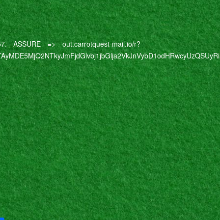
. ASSURE => out.carrotquest-mail.io/r?
AyMDE5MjQ2NTkyJmFjdGlvbj1jbGlja2VkJnVybD1odHRwcyUzQSUyRi