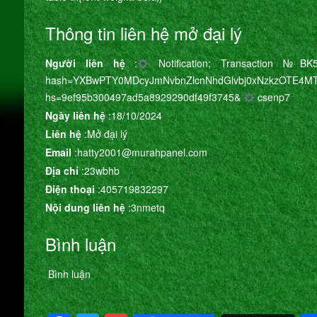
Thông tin liên hệ mở đại lý
Người liên hệ
:
Notification; Transaction №BK57
hash=YXBwPTY0MDcyJmNvbnZlcnNhdGlvbj0xNzkzOTE4MT
hs=9ef95b300497ad5a8929290df49f3745&
csenp7
Ngày liên hệ
:18/10/2024
Liên hệ
:Mở đại lý
Email
:hatty2001@murahpanel.com
Địa chỉ
:23wbhb
Điện thoại
:405719832297
Nội dung liên hệ
:3nmetq
Bình luận
Bình luận