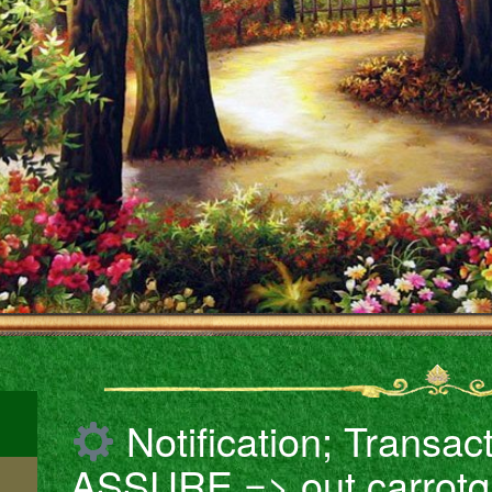
Notification; Transa
ASSURE => out.carrotqu