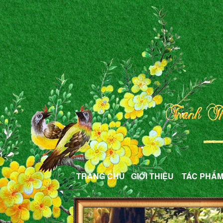
TRANG CHỦ
GIỚI THIỆU
TÁC PHẨ