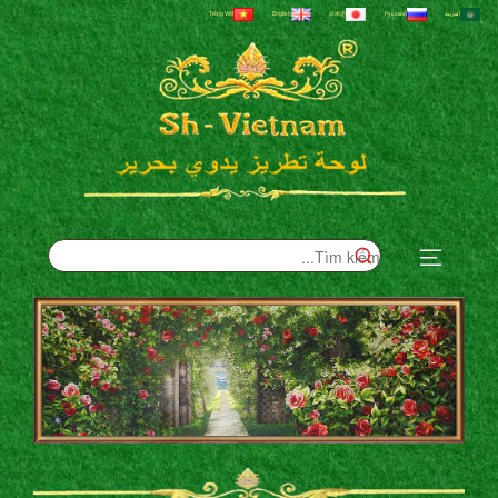
العربية
Русский
日本語
English
Tiếng Việt