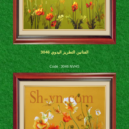
الفنانين التطريز اليدوي 3046
Code : 3046 NVHS